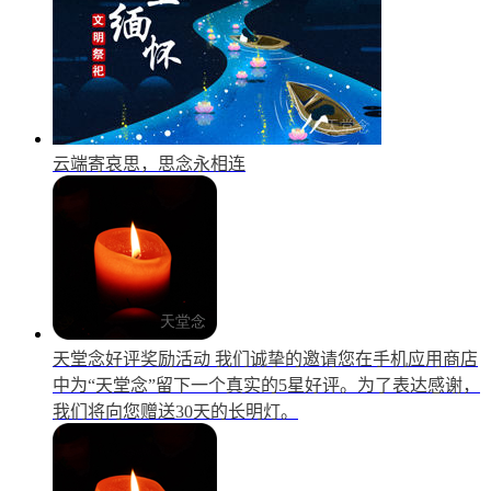
云端寄哀思，思念永相连
天堂念好评奖励活动
我们诚挚的邀请您在手机应用商店
中为“天堂念”留下一个真实的5星好评。为了表达感谢，
我们将向您赠送30天的长明灯。