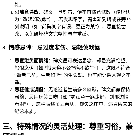
礼。
忌随意涂改
：碑文一旦刻石，便不可随意修改（传统认
为 “改碑如改命”）。若发现错字，需重新刻碑或在旁补
刻说明（如 “前碑某字有误，更正为某”），忌直接凿
改，以免破坏碑文完整性与庄重感。
3. 情感忌讳：忌过度悲伤、忌轻佻戏谑
忌宣泄负面情绪
：碑文虽可表达思念，却忌充满绝望、
怨恨之语（如 “恨天道不公”“痛不欲生”），这既不符合
“逝者已矣，生者如斯” 的生命观，也可能让后人观之不
适。
忌轻佻或调侃
：无论逝者生前多么幽默，碑文都需保持
肃穆，忌用玩笑口吻（如 “老顽童一路走好，到那边接
着闹”），这种表述虽显亲切，却失之庄重，违背碑文的
纪念本质。
三、特殊情况的灵活处理：尊重习俗，兼