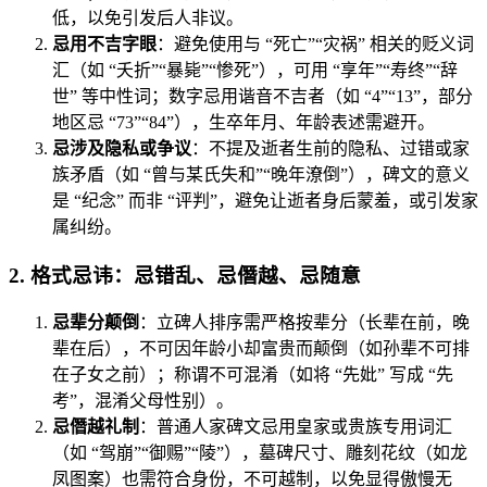
低，以免引发后人非议。
忌用不吉字眼
：避免使用与 “死亡”“灾祸” 相关的贬义词
汇（如 “夭折”“暴毙”“惨死”），可用 “享年”“寿终”“辞
世” 等中性词；数字忌用谐音不吉者（如 “4”“13”，部分
地区忌 “73”“84”），生卒年月、年龄表述需避开。
忌涉及隐私或争议
：不提及逝者生前的隐私、过错或家
族矛盾（如 “曾与某氏失和”“晚年潦倒”），碑文的意义
是 “纪念” 而非 “评判”，避免让逝者身后蒙羞，或引发家
属纠纷。
2. 格式忌讳：忌错乱、忌僭越、忌随意
忌辈分颠倒
：立碑人排序需严格按辈分（长辈在前，晚
辈在后），不可因年龄小却富贵而颠倒（如孙辈不可排
在子女之前）；称谓不可混淆（如将 “先妣” 写成 “先
考”，混淆父母性别）。
忌僭越礼制
：普通人家碑文忌用皇家或贵族专用词汇
（如 “驾崩”“御赐”“陵”），墓碑尺寸、雕刻花纹（如龙
凤图案）也需符合身份，不可越制，以免显得傲慢无