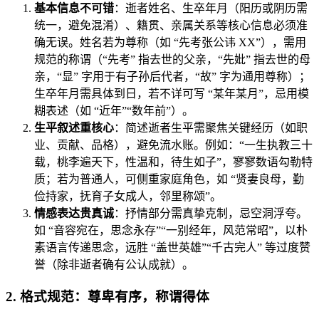
基本信息不可错
：逝者姓名、生卒年月（阳历或阴历需
统一，避免混淆）、籍贯、亲属关系等核心信息必须准
确无误。姓名若为尊称（如 “先考张公讳 XX”），需用
规范的称谓（“先考” 指去世的父亲，“先妣” 指去世的母
亲，“显” 字用于有子孙后代者，“故” 字为通用尊称）；
生卒年月需具体到日，若不详可写 “某年某月”，忌用模
糊表述（如 “近年”“数年前”）。
生平叙述重核心
：简述逝者生平需聚焦关键经历（如职
业、贡献、品格），避免流水账。例如：“一生执教三十
载，桃李遍天下，性温和，待生如子”，寥寥数语勾勒特
质；若为普通人，可侧重家庭角色，如 “贤妻良母，勤
俭持家，抚育子女成人，邻里称颂”。
情感表达贵真诚
：抒情部分需真挚克制，忌空洞浮夸。
如 “音容宛在，思念永存”“一别经年，风范常昭”，以朴
素语言传递思念，远胜 “盖世英雄”“千古完人” 等过度赞
誉（除非逝者确有公认成就）。
2. 格式规范：尊卑有序，称谓得体