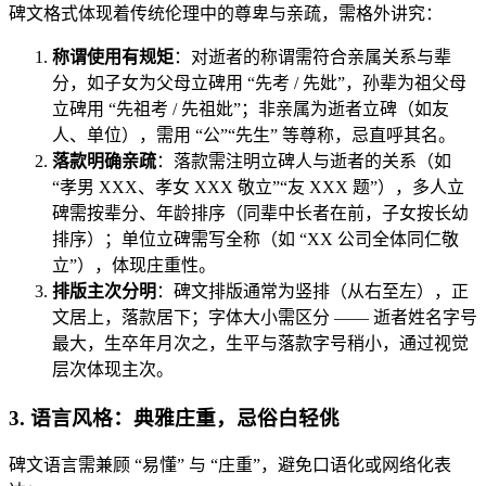
碑文格式体现着传统伦理中的尊卑与亲疏，需格外讲究：
称谓使用有规矩
：对逝者的称谓需符合亲属关系与辈
分，如子女为父母立碑用 “先考 / 先妣”，孙辈为祖父母
立碑用 “先祖考 / 先祖妣”；非亲属为逝者立碑（如友
人、单位），需用 “公”“先生” 等尊称，忌直呼其名。
落款明确亲疏
：落款需注明立碑人与逝者的关系（如
“孝男 XXX、孝女 XXX 敬立”“友 XXX 题”），多人立
碑需按辈分、年龄排序（同辈中长者在前，子女按长幼
排序）；单位立碑需写全称（如 “XX 公司全体同仁敬
立”），体现庄重性。
排版主次分明
：碑文排版通常为竖排（从右至左），正
文居上，落款居下；字体大小需区分 —— 逝者姓名字号
最大，生卒年月次之，生平与落款字号稍小，通过视觉
层次体现主次。
3. 语言风格：典雅庄重，忌俗白轻佻
碑文语言需兼顾 “易懂” 与 “庄重”，避免口语化或网络化表