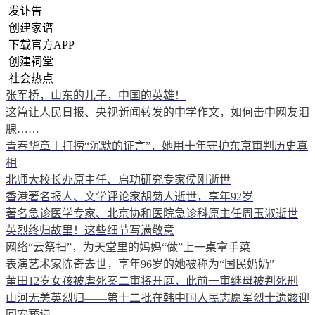
发讣告
创建家谱
下载官方APP
创建祠堂
社会热点
张军桥，山东的儿子，中国的英雄！
这篇让人民日报、央视新闻转发的中学作文，如何击中网友泪
腺……
青春华章丨打捞“沉默的证言”，她用十年守护东京审判历史真
相
北师大校长办原主任、启功研究专家侯刚逝世
香港著名报人、文学评论家胡菊人逝世，享年92岁
著名急诊医学专家、北京协和医院急诊科原主任周玉淑逝世
英烈终归故里！这些细节写满敬意
网络“云祭扫”，为天堂里的妈妈“做”上一桌拿手菜
表演艺术家陈奇去世，享年96岁的她被称为“国民奶奶”
莆田12岁女孩被虐死案二审将开庭，此前一审继母被判死刑
山河无恙英烈归——第十二批在韩中国人民志愿军烈士遗骸迎
回安葬记