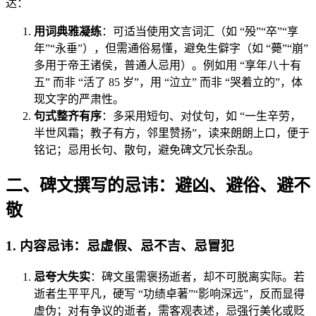
达：
用词典雅凝练
：可适当使用文言词汇（如 “殁”“卒”“享
年”“永垂”），但需通俗易懂，避免生僻字（如 “薨”“崩”
多用于帝王诸侯，普通人忌用）。例如用 “享年八十有
五” 而非 “活了 85 岁”，用 “泣立” 而非 “哭着立的”，体
现文字的严肃性。
句式整齐有序
：多采用短句、对仗句，如 “一生辛劳，
半世风霜；教子有方，邻里赞扬”，读来朗朗上口，便于
铭记；忌用长句、散句，避免碑文冗长杂乱。
二、碑文撰写的忌讳：避凶、避俗、避不
敬
1. 内容忌讳：忌虚假、忌不吉、忌冒犯
忌夸大失实
：碑文虽需褒扬逝者，却不可脱离实际。若
逝者生平平凡，硬写 “功绩卓著”“影响深远”，反而显得
虚伪；对有争议的逝者，需客观表述，忌强行美化或贬