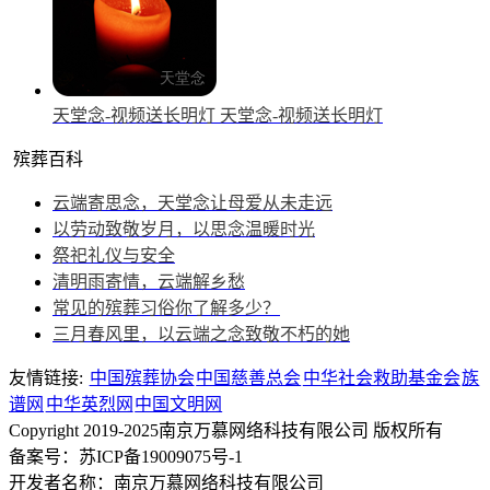
天堂念-视频送长明灯
天堂念-视频送长明灯
殡葬百科
云端寄思念，天堂念让母爱从未走远
以劳动致敬岁月，以思念温暖时光
祭祀礼仪与安全
清明雨寄情，云端解乡愁
常见的殡葬习俗你了解多少？
三月春风里，以云端之念致敬不朽的她
友情链接:
中国殡葬协会
中国慈善总会
中华社会救助基金会
族
谱网
中华英烈网
中国文明网
Copyright 2019-2025南京万慕网络科技有限公司 版权所有
备案号：苏ICP备19009075号-1
开发者名称：南京万慕网络科技有限公司