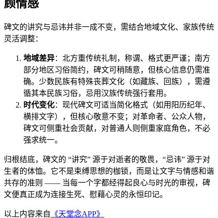
顾情感
碑文的讲究与忌讳并非一成不变，需结合地域文化、家族传统
灵活调整：
地域差异
：北方重传统礼制，称谓、格式更严谨；南方
部分地区习俗简约，碑文可稍随意，但核心信息仍需准
确。少数民族有特殊丧葬文化（如藏族、回族），需遵
循其本民族习俗，忌用汉族传统强行套用。
时代变化
：现代碑文可适当简化格式（如用阳历纪年、
横排文字），但核心敬意不变；对革命者、公众人物，
碑文可侧重社会贡献，对普通人则侧重家庭角色，不必
强求统一。
归根结底，碑文的 “讲究” 源于对逝者的敬畏，“忌讳” 源于对
生者的体恤。它不是束缚思想的枷锁，而是让文字与情感和谐
共存的准则 —— 当每一个字都经得起良心与时光的审视，碑
文便真正成为连接生死、慰藉心灵的永恒印记。
以上内容来自
《天堂念APP》