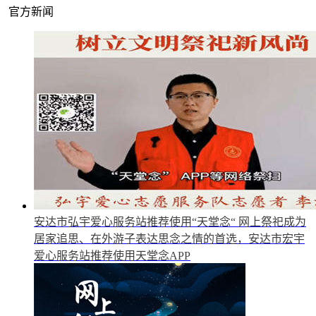
官方新闻
安达市弘宇爱心服务站推荐使用“天堂念“
网上祭祀成为
居家追思、在外游子表达思念之情的首选，安达市宏宇
爱心服务站推荐使用天堂念APP