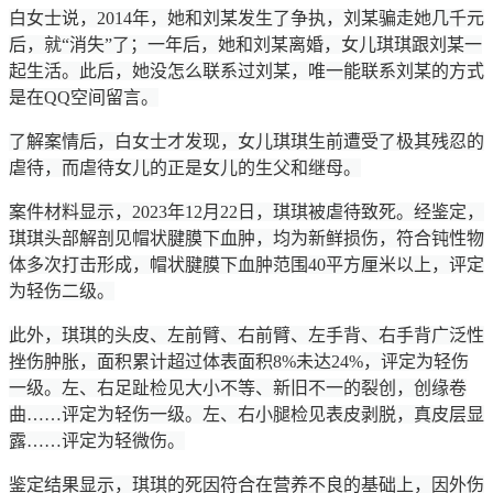
白女士说，2014年，她和刘某发生了争执，刘某骗走她几千元
后，就“消失”了；一年后，她和刘某离婚，女儿琪琪跟刘某一
起生活。此后，她没怎么联系过刘某，唯一能联系刘某的方式
是在QQ空间留言。
了解案情后，白女士才发现，女儿琪琪生前遭受了极其残忍的
虐待，而虐待女儿的正是女儿的生父和继母。
案件材料显示，2023年12月22日，琪琪被虐待致死。经鉴定，
琪琪头部解剖见帽状腱膜下血肿，均为新鲜损伤，符合钝性物
体多次打击形成，帽状腱膜下血肿范围40平方厘米以上，评定
为轻伤二级。
此外，琪琪的头皮、左前臂、右前臂、左手背、右手背广泛性
挫伤肿胀，面积累计超过体表面积8%未达24%，评定为轻伤
一级。左、右足趾检见大小不等、新旧不一的裂创，创缘卷
曲……评定为轻伤一级。左、右小腿检见表皮剥脱，真皮层显
露……评定为轻微伤。
鉴定结果显示，琪琪的死因符合在营养不良的基础上，因外伤