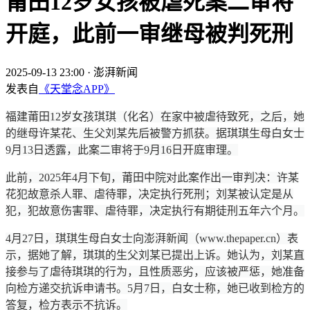
莆田12岁女孩被虐死案二审将
开庭，此前一审继母被判死刑
2025-09-13 23:00
·
澎湃新闻
发表自
《天堂念APP》
福建莆田12岁女孩琪琪（化名）在家中被虐待致死，之后，她
的继母许某花、生父刘某先后被警方抓获。据琪琪生母白女士
9月13日透露，此案二审将于9月16日开庭审理。
此前，2025年4月下旬，莆田中院对此案作出一审判决：许某
花犯故意杀人罪、虐待罪，决定执行死刑；刘某被认定是从
犯，犯故意伤害罪、虐待罪，决定执行有期徒刑五年六个月。
4月27日，琪琪生母白女士向澎湃新闻（www.thepaper.cn）表
示，据她了解，琪琪的生父刘某已提出上诉。她认为，刘某直
接参与了虐待琪琪的行为，且性质恶劣，应该被严惩，她准备
向检方递交抗诉申请书。5月7日，白女士称，她已收到检方的
答复，检方表示不抗诉。