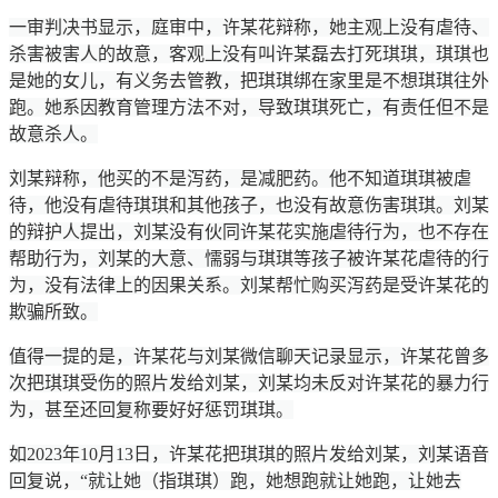
一审判决书显示，庭审中，许某花辩称，她主观上没有虐待、
杀害被害人的故意，客观上没有叫许某磊去打死琪琪，琪琪也
是她的女儿，有义务去管教，把琪琪绑在家里是不想琪琪往外
跑。她系因教育管理方法不对，导致琪琪死亡，有责任但不是
故意杀人。
刘某辩称，他买的不是泻药，是减肥药。他不知道琪琪被虐
待，他没有虐待琪琪和其他孩子，也没有故意伤害琪琪。刘某
的辩护人提出，刘某没有伙同许某花实施虐待行为，也不存在
帮助行为，刘某的大意、懦弱与琪琪等孩子被许某花虐待的行
为，没有法律上的因果关系。刘某帮忙购买泻药是受许某花的
欺骗所致。
值得一提的是，许某花与刘某微信聊天记录显示，许某花曾多
次把琪琪受伤的照片发给刘某，刘某均未反对许某花的暴力行
为，甚至还回复称要好好惩罚琪琪。
如2023年10月13日，许某花把琪琪的照片发给刘某，刘某语音
回复说，“就让她（指琪琪）跑，她想跑就让她跑，让她去