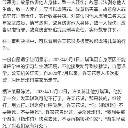
节恶劣；故意伤害他人身体，致一人轻伤；故意非法剥夺他人
生命，致一人死亡，应当以虐待罪、故意伤害罪、故意杀人罪
追究其刑事责任，实行数罪并罚。刘某伙同他人虐待三名未成
年家庭成员，情节恶劣；故意伤害他人身体，致一人轻伤，应
当以虐待罪、故意伤害罪追究其刑事责任，实行数罪并罚。
在一审判决书中，可以看到许某花很多极度残忍虐待儿童的行
为。
一份自愿退学证明显示，2023年9月1日，琪琪因自身原因不能
适应学校的学习与生活环境，不能接受劝导到校就读，自愿退
学。公安机关证实，自2020年7月以来，许某花等人多次报
警，原因是琪琪离家出走等。
据许某磊陈述， 2023年12月22日，许某花让他打琪琪，他打
了一会，发现琪琪可能不行了，许某花说，那是装的，继续
打，用力打。琪琪停止呼吸后，许某花说，“你（指琪琪）不
要装死，不要装死”。许某花曾说过，要杀死琪琪，“我想要那
个畜生（指琪琪）快点去死，不要再祸害我们家”，“畜生早点
死了对我们家有好处”。