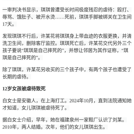
一审判决书显示，琪琪曾遭受长时间极度残忍的虐待：殴打、
辱骂、饿肚子、被开水烫……死前，琪琪手脚被绑关在卫生间
17天。
发现琪琪不行后，许某花将琪琪身上带血迹的衣服更换，并清
洗卫生间，删除客厅监控。琪琪死亡后，许某花交代另外三个
孩子要说“琪琪是自己摔死的”，并想让邻居为其作证称，“琪
琪是自己摔死的”。
除了琪琪，许某花另收买的三个孩子中，有两个孩子也遭受了
长期的虐待。
12岁女孩被虐待致死
白女士是安徽人，在上海打工。2024年10月，直到法院通知她
才知道，女儿琪琪被虐待死了。
据白女士介绍，早年，她在福建泉州一家鞋厂认识了刘某。
2010年，两人结婚。次年，他们的女儿琪琪出生。