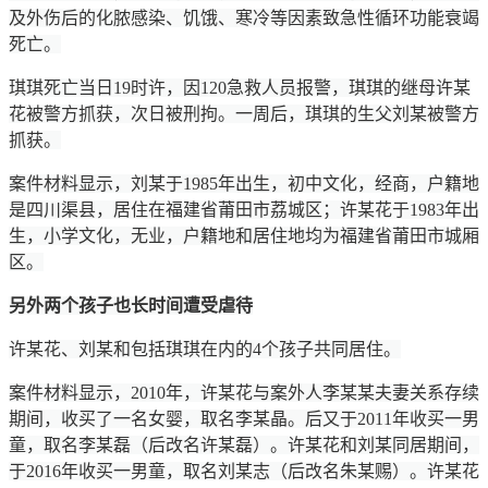
及外伤后的化脓感染、饥饿、寒冷等因素致急性循环功能衰竭
死亡。
琪琪死亡当日19时许，因120急救人员报警，琪琪的继母许某
花被警方抓获，次日被刑拘。一周后，琪琪的生父刘某被警方
抓获。
案件材料显示，刘某于1985年出生，初中文化，经商，户籍地
是四川渠县，居住在福建省莆田市荔城区；许某花于1983年出
生，小学文化，无业，户籍地和居住地均为福建省莆田市城厢
区。
另外两个孩子也长时间遭受虐待
许某花、刘某和包括琪琪在内的4个孩子共同居住。
案件材料显示，2010年，许某花与案外人李某某夫妻关系存续
期间，收买了一名女婴，取名李某晶。后又于2011年收买一男
童，取名李某磊（后改名许某磊）。许某花和刘某同居期间，
于2016年收买一男童，取名刘某志（后改名朱某赐）。许某花