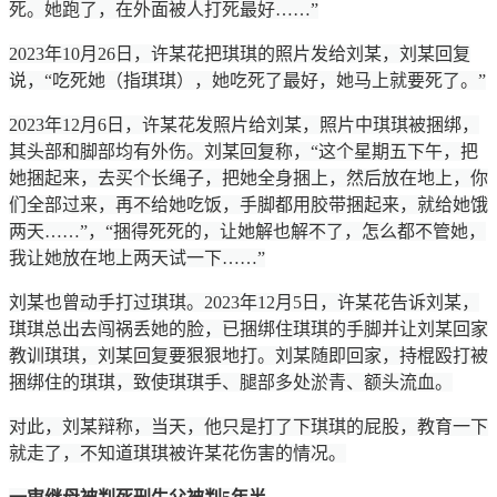
死。她跑了，在外面被人打死最好……”
2023年10月26日，许某花把琪琪的照片发给刘某，刘某回复
说，“吃死她（指琪琪），她吃死了最好，她马上就要死了。”
2023年12月6日，许某花发照片给刘某，照片中琪琪被捆绑，
其头部和脚部均有外伤。刘某回复称，“这个星期五下午，把
她捆起来，去买个长绳子，把她全身捆上，然后放在地上，你
们全部过来，再不给她吃饭，手脚都用胶带捆起来，就给她饿
两天……”，“捆得死死的，让她解也解不了，怎么都不管她，
我让她放在地上两天试一下……”
刘某也曾动手打过琪琪。2023年12月5日，许某花告诉刘某，
琪琪总出去闯祸丢她的脸，已捆绑住琪琪的手脚并让刘某回家
教训琪琪，刘某回复要狠狠地打。刘某随即回家，持棍殴打被
捆绑住的琪琪，致使琪琪手、腿部多处淤青、额头流血。
对此，刘某辩称，当天，他只是打了下琪琪的屁股，教育一下
就走了，不知道琪琪被许某花伤害的情况。