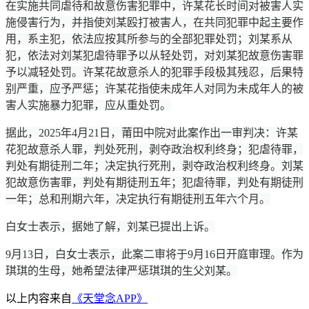
在实施共同虐待和故意伤害犯罪中，许某花长时间对被害人实
施侵害行为，并指使刘某殴打被害人，在共同犯罪中起主要作
用，系主犯，依法应按其所参与的全部犯罪处罚；刘某系从
犯，依法对刘某犯虐待罪予以从轻处罚，对刘某犯故意伤害罪
予以减轻处罚。许某花故意杀人的犯罪手段极其残忍，后果特
别严重，应予严惩；许某花指使未成年人对同为未成年人的被
害人实施暴力犯罪，应从重处罚。
据此，2025年4月21日，莆田中院对此案作出一审判决：许某
花犯故意杀人罪，判处死刑，剥夺政治权利终身；犯虐待罪，
判处有期徒刑二年；决定执行死刑，剥夺政治权利终身。刘某
犯故意伤害罪，判处有期徒刑五年；犯虐待罪，判处有期徒刑
一年；总和刑期六年，决定执行有期徒刑五年六个月。
白女士表示，据她了解，刘某已提出上诉。
9月13日，白女士表示，此案二审将于9月16日开庭审理。作为
琪琪的生母，她希望法律严惩琪琪的生父刘某。
以上内容来自
《天堂念APP》