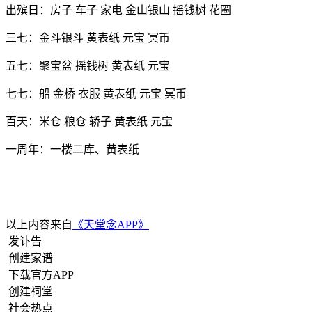
出殡日：房子 车子 家电 金山银山 摇钱树 花圈
三七：金斗银斗 黄表纸 元宝 冥币
五七：聚宝盆 摇钱树 黄表纸 元宝
七七：船 金桥 衣服 黄表纸 元宝 冥币
百天：米仓 粮仓 轿子 黄表纸 元宝
一周年：一楼二库、黄表纸
以上内容来自
《天堂念APP》
发讣告
创建家谱
下载官方APP
创建祠堂
社会热点