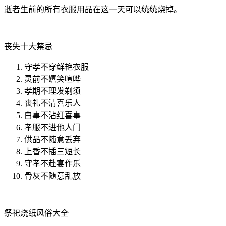
逝者生前的所有衣服用品在这一天可以统统烧掉。
丧失十大禁忌
守孝不穿鲜艳衣服
灵前不嬉笑喧哗
孝期不理发剃须
丧礼不清喜乐人
白事不沾红喜事
孝服不进他人门
供品不随意丢弃
上香不插三短长
守孝不赴宴作乐
骨灰不随意乱放
祭祀烧纸风俗大全