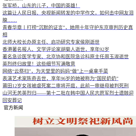
张军桥，山东的儿子，中国的英雄！
这篇让人民日报、央视新闻转发的中学作文，如何击中网友泪
腺……
青春华章丨打捞“沉默的证言”，她用十年守护东京审判历史真
相
北师大校长办原主任、启功研究专家侯刚逝世
香港著名报人、文学评论家胡菊人逝世，享年92岁
著名急诊医学专家、北京协和医院急诊科原主任周玉淑逝世
英烈终归故里！这些细节写满敬意
网络“云祭扫”，为天堂里的妈妈“做”上一桌拿手菜
表演艺术家陈奇去世，享年96岁的她被称为“国民奶奶”
莆田12岁女孩被虐死案二审将开庭，此前一审继母被判死刑
山河无恙英烈归——第十二批在韩中国人民志愿军烈士遗骸迎
回安葬记
官方新闻