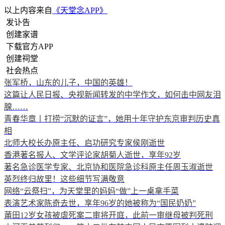
以上内容来自
《天堂念APP》
发讣告
创建家谱
下载官方APP
创建祠堂
社会热点
张军桥，山东的儿子，中国的英雄！
这篇让人民日报、央视新闻转发的中学作文，如何击中网友泪
腺……
青春华章丨打捞“沉默的证言”，她用十年守护东京审判历史真
相
北师大校长办原主任、启功研究专家侯刚逝世
香港著名报人、文学评论家胡菊人逝世，享年92岁
著名急诊医学专家、北京协和医院急诊科原主任周玉淑逝世
英烈终归故里！这些细节写满敬意
网络“云祭扫”，为天堂里的妈妈“做”上一桌拿手菜
表演艺术家陈奇去世，享年96岁的她被称为“国民奶奶”
莆田12岁女孩被虐死案二审将开庭，此前一审继母被判死刑