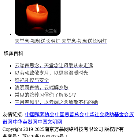
天堂念-视频送长明灯
天堂念-视频送长明灯
殡葬百科
云端寄思念，天堂念让母爱从未走远
以劳动致敬岁月，以思念温暖时光
祭祀礼仪与安全
清明雨寄情，云端解乡愁
常见的殡葬习俗你了解多少？
三月春风里，以云端之念致敬不朽的她
友情链接:
中国殡葬协会
中国慈善总会
中华社会救助基金会
族
谱网
中华英烈网
中国文明网
Copyright 2019-2025南京万慕网络科技有限公司 版权所有
备案号：苏ICP备19009075号-1