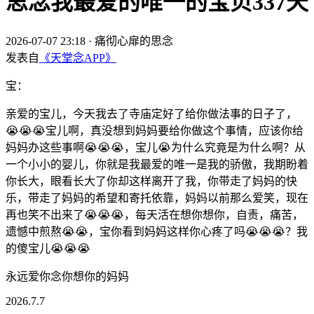
思念我最爱的唯一的宝贝337天
2026-07-07 23:18
·
痛彻心扉的思念
发表自
《天堂念APP》
宝：
亲爱的宝儿，今天我去了寺庙定好了给你做法事的日子了，
😭😭😭宝儿啊，真没想到妈妈要给你做这个事情，应该你给
妈妈办这些事啊😭😭😭，宝儿😭为什么究竟是为什么啊？从
一个小小的婴儿，你就是我最爱的唯一是我的骄傲，我期盼着
你长大，眼看长大了你却这样离开了我，你带走了妈妈的快
乐，带走了妈妈的希望和寄托依靠，妈妈以前那么爱笑，现在
再也笑不出来了😭😭😭，每天活在想你想你，自责，痛苦，
遗憾中煎熬😭😭，宝你看到妈妈这样你心疼了吗😭😭😭？我
的傻宝儿😭😭😭
永远爱你念你想你的妈妈
2026.7.7