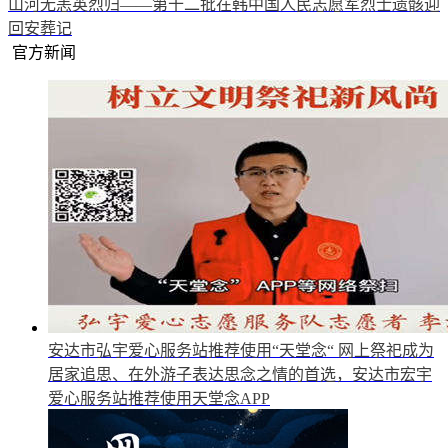
山河无恙英烈归——第十二批在韩中国人民志愿军烈士遗骸迎
回安葬记
官方新闻
安达市弘宇爱心服务站推荐使用“天堂念“
网上祭祀成为
居家追思、在外游子表达思念之情的首选，安达市宏宇
爱心服务站推荐使用天堂念APP