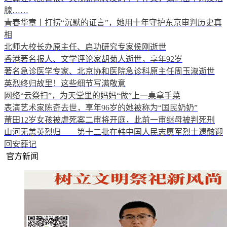
腺……
青春华章丨打捞“沉默的证言”，她用十年守护东京审判历史真
相
北师大校长办原主任、启功研究专家侯刚逝世
香港著名报人、文学评论家胡菊人逝世，享年92岁
著名急诊医学专家、北京协和医院急诊科原主任周玉淑逝世
英烈终归故里！这些细节写满敬意
网络“云祭扫”，为天堂里的妈妈“做”上一桌拿手菜
表演艺术家陈奇去世，享年96岁的她被称为“国民奶奶”
莆田12岁女孩被虐死案二审将开庭，此前一审继母被判死刑
山河无恙英烈归——第十二批在韩中国人民志愿军烈士遗骸迎
回安葬记
官方新闻