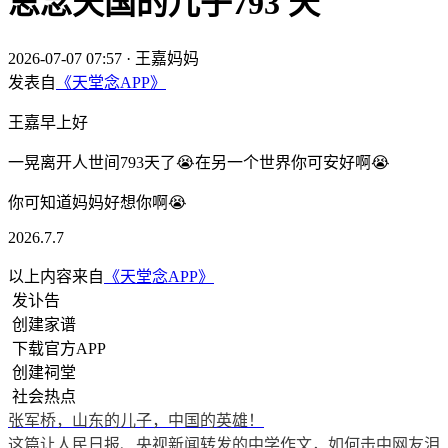
思念天国的儿子793 天
2026-07-07 07:57
·
王嘉妈妈
发表自
《天堂念APP》
王嘉早上好
一晃离开人世间793天了😭在另一个世界你可安好啊😭
你可知道妈妈好想你啊😭
2026.7.7
以上内容来自
《天堂念APP》
发讣告
创建家谱
下载官方APP
创建祠堂
社会热点
张军桥，山东的儿子，中国的英雄！
这篇让人民日报、央视新闻转发的中学作文，如何击中网友泪