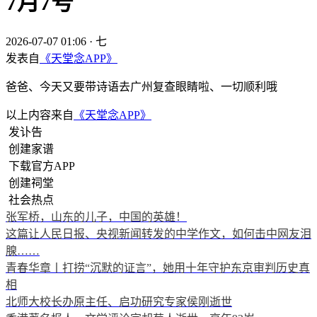
7月7号
2026-07-07 01:06
·
七
发表自
《天堂念APP》
爸爸、今天又要带诗语去广州复查眼睛啦、一切顺利哦
以上内容来自
《天堂念APP》
发讣告
创建家谱
下载官方APP
创建祠堂
社会热点
张军桥，山东的儿子，中国的英雄！
这篇让人民日报、央视新闻转发的中学作文，如何击中网友泪
腺……
青春华章丨打捞“沉默的证言”，她用十年守护东京审判历史真
相
北师大校长办原主任、启功研究专家侯刚逝世