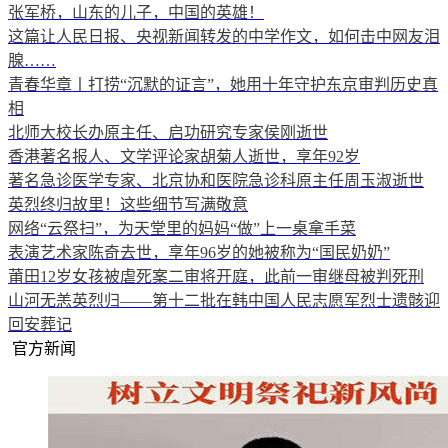
张军桥，山东的儿子，中国的英雄！
这篇让人民日报、央视新闻转发的中学作文，如何击中网友泪
腺……
青春华章丨打捞“沉默的证言”，她用十年守护东京审判历史真
相
北师大校长办原主任、启功研究专家侯刚逝世
香港著名报人、文学评论家胡菊人逝世，享年92岁
著名急诊医学专家、北京协和医院急诊科原主任周玉淑逝世
英烈终归故里！这些细节写满敬意
网络“云祭扫”，为天堂里的妈妈“做”上一桌拿手菜
表演艺术家陈奇去世，享年96岁的她被称为“国民奶奶”
莆田12岁女孩被虐死案二审将开庭，此前一审继母被判死刑
山河无恙英烈归——第十二批在韩中国人民志愿军烈士遗骸迎
回安葬记
官方新闻