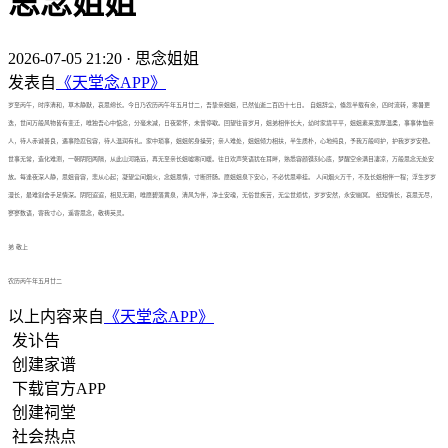
思念姐姐
2026-07-05 21:20
·
思念姐姐
发表自
《天堂念APP》
岁至丙午，时序清和，草木静默，哀思绵长。今日乃农历丙午年五月廿二，吾挚亲姐姐，已然仙逝二百四十七日。 自姐辞尘，倏忽半载有余，四时流转，寒暑更
迭，世间万般风物皆有变迁，唯独吾心中惦念，分毫未减，日夜萦怀，未曾停歇。回望往昔岁月，姐弟相伴长大，幼时家境平平，姐姐素来宽厚温柔，事事体恤亲
人，待人赤诚善良，遇事隐忍包容，待人温润有礼。家中琐事，姐姐躬身操劳；亲人难处，姐姐倾力相扶，半生质朴，心地纯良，予我万般呵护，护我岁岁安稳。
世事无常，造化难测，一朝阴阳两隔，从此山河路远，再无至亲长姐嘘寒问暖。往日欢声笑语犹在耳畔，熟悉容颜镌刻心底，梦醒空余满目凄凉，万般思念无处安
放。每逢夜深人静，思姐音容，悲从心起；凝望尘间烟火，念姐恩情，寸断肝肠。愿姐姐泉下安心，不必忧思牵挂。 人间烟火万千，不及长姐相伴一程；浮生岁岁
漫长，最难割舍手足情深。阴阳迢迢，相见无期，唯愿碧落黄泉，清风为伴，净土安魂，无俗世疾苦，无尘世烦忧，岁岁安然，永安幽冥。 纸短情长，哀思无尽，
寥寥数语，寄我寸心，遥寄思念，敬祷英灵。
弟 敬上
农历丙午年五月廿二
以上内容来自
《天堂念APP》
发讣告
创建家谱
下载官方APP
创建祠堂
社会热点