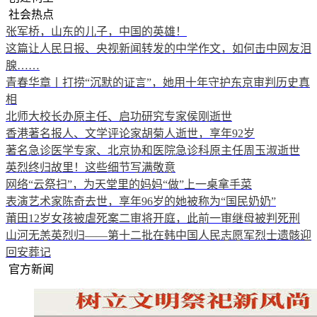
社会热点
张军桥，山东的儿子，中国的英雄！
这篇让人民日报、央视新闻转发的中学作文，如何击中网友泪
腺……
青春华章丨打捞“沉默的证言”，她用十年守护东京审判历史真
相
北师大校长办原主任、启功研究专家侯刚逝世
香港著名报人、文学评论家胡菊人逝世，享年92岁
著名急诊医学专家、北京协和医院急诊科原主任周玉淑逝世
英烈终归故里！这些细节写满敬意
网络“云祭扫”，为天堂里的妈妈“做”上一桌拿手菜
表演艺术家陈奇去世，享年96岁的她被称为“国民奶奶”
莆田12岁女孩被虐死案二审将开庭，此前一审继母被判死刑
山河无恙英烈归——第十二批在韩中国人民志愿军烈士遗骸迎
回安葬记
官方新闻