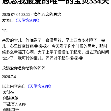
思念我最爱的唯一的宝贝334天
2026-07-04 23:55
·
痛彻心扉的思念
发表自
《天堂念APP》
宝：
亲爱的宝儿，昨晚熬了一夜没睡着，早上五点多才睡了一会
儿，心里好空好痛😭😭😭；今天看了你小时候的照片，那时
候多么幸福开心啊，大了上学了慢慢忙了起来，出去玩的时间
也少了，我可怜的宝儿，妈妈对不起你😭😭😭
永远爱你念你想你的妈妈
2026.7.4
以上内容来自
《天堂念APP》
发讣告
创建家谱
下载官方APP
创建祠堂