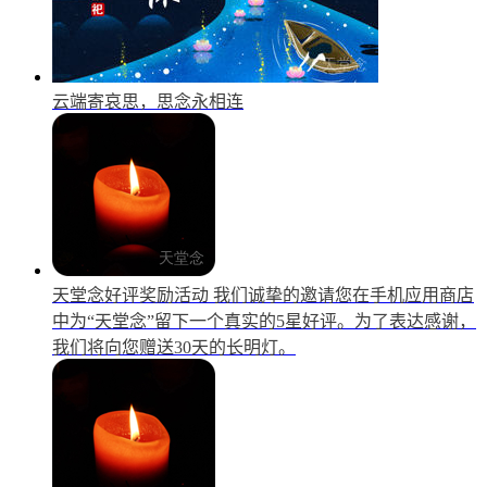
云端寄哀思，思念永相连
天堂念好评奖励活动
我们诚挚的邀请您在手机应用商店
中为“天堂念”留下一个真实的5星好评。为了表达感谢，
我们将向您赠送30天的长明灯。