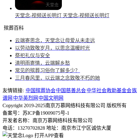
天堂念-视频送长明灯
天堂念-视频送长明灯
殡葬百科
云端寄思念，天堂念让母爱从未走远
以劳动致敬岁月，以思念温暖时光
祭祀礼仪与安全
清明雨寄情，云端解乡愁
常见的殡葬习俗你了解多少？
三月春风里，以云端之念致敬不朽的她
友情链接:
中国殡葬协会
中国慈善总会
中华社会救助基金会
族
谱网
中华英烈网
中国文明网
Copyright 2019-2025南京万慕网络科技有限公司 版权所有
备案号：苏ICP备19009075号-1
开发者名称：南京万慕网络科技有限公司
电话：13270702828
地址：南京市江宁区诚信大厦
打开APP查看