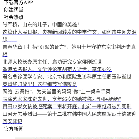
下载官方APP
创建祠堂
社会热点
张军桥，山东的儿子，中国的英雄！
这篇让人民日报、央视新闻转发的中学作文，如何击中网友泪
腺……
青春华章丨打捞“沉默的证言”，她用十年守护东京审判历史真
相
北师大校长办原主任、启功研究专家侯刚逝世
香港著名报人、文学评论家胡菊人逝世，享年92岁
著名急诊医学专家、北京协和医院急诊科原主任周玉淑逝世
英烈终归故里！这些细节写满敬意
网络“云祭扫”，为天堂里的妈妈“做”上一桌拿手菜
表演艺术家陈奇去世，享年96岁的她被称为“国民奶奶”
莆田12岁女孩被虐死案二审将开庭，此前一审继母被判死刑
山河无恙英烈归——第十二批在韩中国人民志愿军烈士遗骸迎
回安葬记
官方新闻