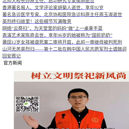
北师大校长办原主任、启功研究专家侯刚逝世
香港著名报人、文学评论家胡菊人逝世，享年92岁
著名急诊医学专家、北京协和医院急诊科原主任周玉淑逝世
英烈终归故里！这些细节写满敬意
网络“云祭扫”，为天堂里的妈妈“做”上一桌拿手菜
表演艺术家陈奇去世，享年96岁的她被称为“国民奶奶”
莆田12岁女孩被虐死案二审将开庭，此前一审继母被判死刑
山河无恙英烈归——第十二批在韩中国人民志愿军烈士遗骸迎
回安葬记
官方新闻