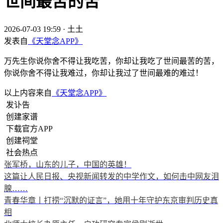
世间最苦的苦
2026-07-03 19:59
·
土土
发表自
《天堂念APP》
万先生你说你舍不得让我吃苦，你却让我吃了世间最苦的苦，
你说你舍不得让我难过，你却让我过了世间最难的难过！
以上内容来自
《天堂念APP》
发讣告
创建家谱
下载官方APP
创建祠堂
社会热点
张军桥，山东的儿子，中国的英雄！
这篇让人民日报、央视新闻转发的中学作文，如何击中网友泪
腺……
青春华章丨打捞“沉默的证言”，她用十年守护东京审判历史真
相