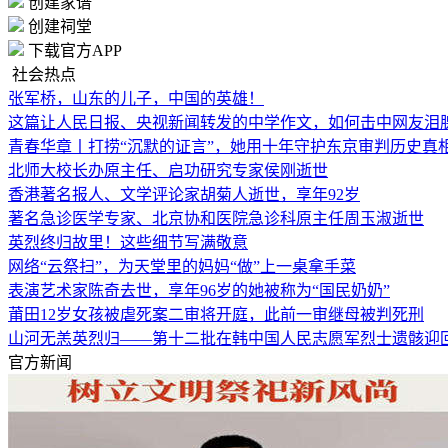
创建家谱
创建祠堂
下载官方APP
社会热点
张军桥，山东的儿子，中国的英雄！
这篇让人民日报、央视新闻转发的中学作文，如何击中网友泪
青春华章丨打捞“沉默的证言”，她用十年守护东京审判历史真
北师大校长办原主任、启功研究专家侯刚逝世
香港著名报人、文学评论家胡菊人逝世，享年92岁
著名急诊医学专家、北京协和医院急诊科原主任周玉淑逝世
英烈终归故里！这些细节写满敬意
网络“云祭扫”，为天堂里的妈妈“做”上一桌拿手菜
表演艺术家陈奇去世，享年96岁的她被称为“国民奶奶”
莆田12岁女孩被虐死案二审将开庭，此前一审继母被判死刑
山河无恙英烈归——第十二批在韩中国人民志愿军烈士遗骸迎
官方新闻