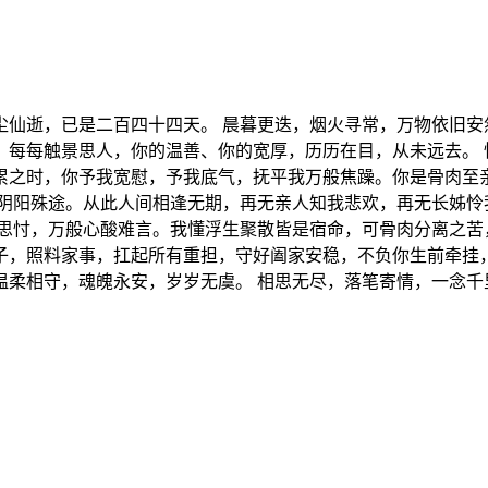
尘仙逝，已是二百四十四天。 晨暮更迭，烟火寻常，万物依旧安
。每每触景思人，你的温善、你的宽厚，历历在目，从未远去。 
累之时，你予我宽慰，予我底气，抚平我万般焦躁。你是骨肉至
，阴阳殊途。从此人间相逢无期，再无亲人知我悲欢，再无长姊怜
夜思忖，万般心酸难言。我懂浮生聚散皆是宿命，可骨肉分离之苦
子，照料家事，扛起所有重担，守好阖家安稳，不负你生前牵挂，
温柔相守，魂魄永安，岁岁无虞。 相思无尽，落笔寄情，一念