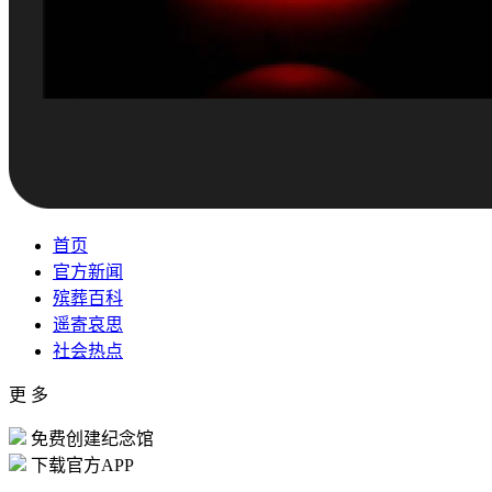
首页
官方新闻
殡葬百科
遥寄哀思
社会热点
更 多
免费创建纪念馆
下载官方APP