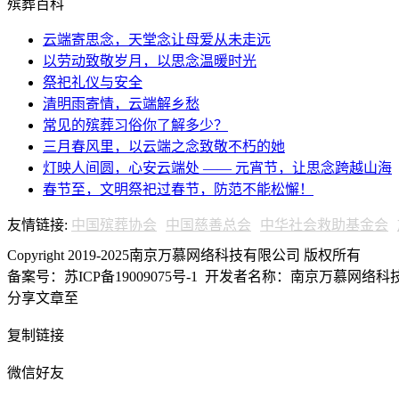
殡葬百科
云端寄思念，天堂念让母爱从未走远
以劳动致敬岁月，以思念温暖时光
祭祀礼仪与安全
清明雨寄情，云端解乡愁
常见的殡葬习俗你了解多少？
三月春风里，以云端之念致敬不朽的她
灯映人间圆，心安云端处 —— 元宵节，让思念跨越山海
春节至，文明祭祀过春节，防范不能松懈！
友情链接:
中国殡葬协会
中国慈善总会
中华社会救助基金会
Copyright 2019-2025南京万慕网络科技有限公司 版权所有
备案号：苏ICP备19009075号-1
开发者名称：南京万慕网络科技有
分享文章至
复制链接
微信好友