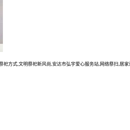
的祭祀方式,文明祭祀新风尚,安达市弘宇爱心服务站,网络祭扫,居