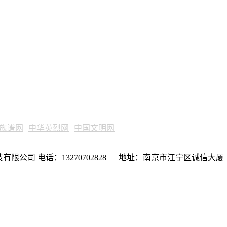
族谱网
中华英烈网
中国文明网
限公司 电话：13270702828 地址：南京市江宁区诚信大厦