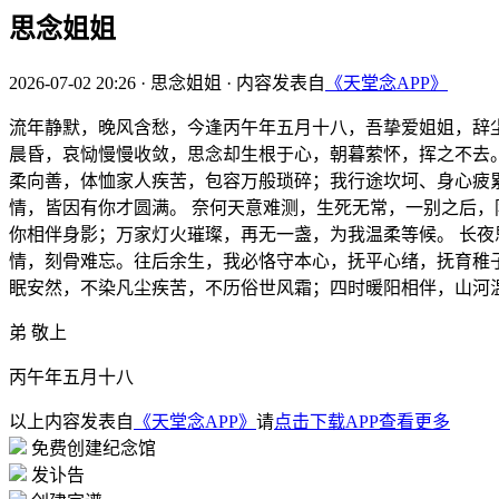
思念姐姐
2026-07-02 20:26
·
思念姐姐
·
内容发表自
《天堂念APP》
流年静默，晚风含愁，今逢丙午年五月十八，吾挚爱姐姐，辞
晨昏，哀恸慢慢收敛，思念却生根于心，朝暮萦怀，挥之不去
柔向善，体恤家人疾苦，包容万般琐碎；我行途坎坷、身心疲
情，皆因有你才圆满。 奈何天意难测，生死无常，一别之后
你相伴身影；万家灯火璀璨，再无一盏，为我温柔等候。 长
情，刻骨难忘。往后余生，我必恪守本心，抚平心绪，抚育稚
眠安然，不染凡尘疾苦，不历俗世风霜；四时暖阳相伴，山河
弟 敬上
丙午年五月十八
以上内容发表自
《天堂念APP》
请
点击下载APP查看更多
免费创建纪念馆
发讣告