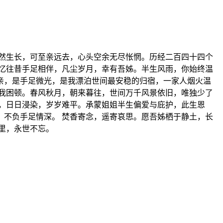
然生长，可至亲远去，心头空余无尽怅惘。历经二百四十四个
忆往昔手足相伴，凡尘岁月，幸有吾姊。半生风雨，你始终温
亲，是手足微光，是我漂泊世间最安稳的归宿，一家人烟火温
我困顿。春风秋月，朝来暮往，世间万千风景依旧，唯独少了
，日日浸染，岁岁难平。承蒙姐姐半生偏爱与庇护，此生恩
不负手足情深。 焚香寄念，遥寄哀思。愿吾姊栖于静土，长
千里，永世不忘。