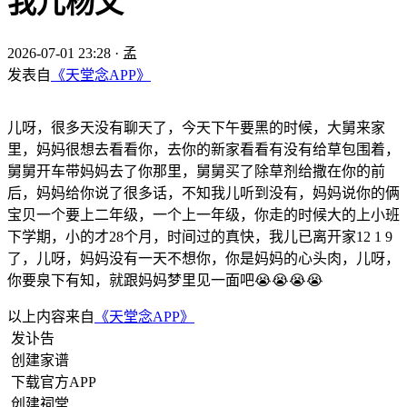
我儿杨文
2026-07-01 23:28
·
孟
发表自
《天堂念APP》
儿呀，很多天没有聊天了，今天下午要黑的时候，大舅来家
里，妈妈很想去看看你，去你的新家看看有没有给草包围着，
舅舅开车带妈妈去了你那里，舅舅买了除草剂给撒在你的前
后，妈妈给你说了很多话，不知我儿听到没有，妈妈说你的俩
宝贝一个要上二年级，一个上一年级，你走的时候大的上小班
下学期，小的才28个月，时间过的真快，我儿已离开家12 1 9
了，儿呀，妈妈没有一天不想你，你是妈妈的心头肉，儿呀，
你要泉下有知，就跟妈妈梦里见一面吧😭😭😭😭
以上内容来自
《天堂念APP》
发讣告
创建家谱
下载官方APP
创建祠堂