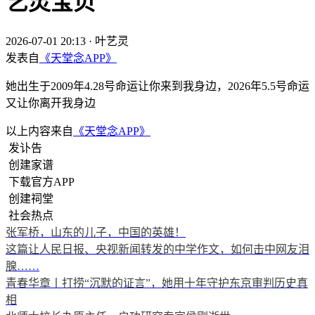
艺灵宝贝
2026-07-01 20:13
·
叶艺灵
发表自
《天堂念APP》
她出生于2009年4.28号命运让你来到我身边，2026年5.5号命运
又让你离开我身边
以上内容来自
《天堂念APP》
发讣告
创建家谱
下载官方APP
创建祠堂
社会热点
张军桥，山东的儿子，中国的英雄！
这篇让人民日报、央视新闻转发的中学作文，如何击中网友泪
腺……
青春华章丨打捞“沉默的证言”，她用十年守护东京审判历史真
相