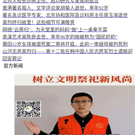
北师大校长办原主任、启功研究专家侯刚逝世
香港著名报人、文学评论家胡菊人逝世，享年92岁
著名急诊医学专家、北京协和医院急诊科原主任周玉淑逝世
英烈终归故里！这些细节写满敬意
网络“云祭扫”，为天堂里的妈妈“做”上一桌拿手菜
表演艺术家陈奇去世，享年96岁的她被称为“国民奶奶”
莆田12岁女孩被虐死案二审将开庭，此前一审继母被判死刑
山河无恙英烈归——第十二批在韩中国人民志愿军烈士遗骸迎
回安葬记
官方新闻