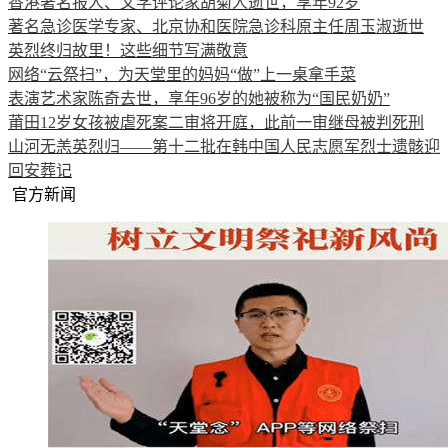
香港著名报人、文学评论家胡菊人逝世，享年92岁
著名急诊医学专家、北京协和医院急诊科原主任周玉淑逝世
英烈终归故里！这些细节写满敬意
网络“云祭扫”，为天堂里的妈妈“做”上一桌拿手菜
表演艺术家陈奇去世，享年96岁的她被称为“国民奶奶”
莆田12岁女孩被虐死案二审将开庭，此前一审继母被判死刑
山河无恙英烈归——第十二批在韩中国人民志愿军烈士遗骸迎
回安葬记
官方新闻