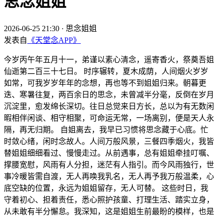
思念姐姐
2026-06-25 21:30
·
思念姐姐
发表自
《天堂念APP》
今岁丙午年五月十一，弟谨以素心清念，遥寄香火，祭奠吾姐
仙逝第二百三十七日。 时序辗转，夏木成荫，人间烟火岁岁
如常，可我岁岁年年的念想，再也等不到姐姐归来。朝暮更
迭、寒暑往复，两百余日的思念，未曾减半分毫，反倒在岁月
沉淀里，愈发绵长深切。往日总觉来日方长，总以为有无数闲
暇相伴闲谈、相守相聚，可命运无常，一场离别，便是天人永
隔，再无归期。 自姐离去，我早已习惯将思念藏于心底。忙
时敛心绪，闲时念故人。人间万般风景，三餐四季烟火，我皆
替姐姐细细看过、慢慢走过。从前遇事，总有姐姐牵挂叮嘱、
撑腰宽慰，风雨有人分担，迷茫有人指引。而今风雨独行，世
事冷暖皆需自渡，无人再唤我乳名，无人再予我万般温柔，心
底空缺的位置，永远为姐姐留存，无人可替。 这些时日，我
守着初心、担着责任，悉心照护孩童、打理生活、踏实立身，
从未敢有半分懈怠。我深知，这是姐姐生前最盼的模样，也是