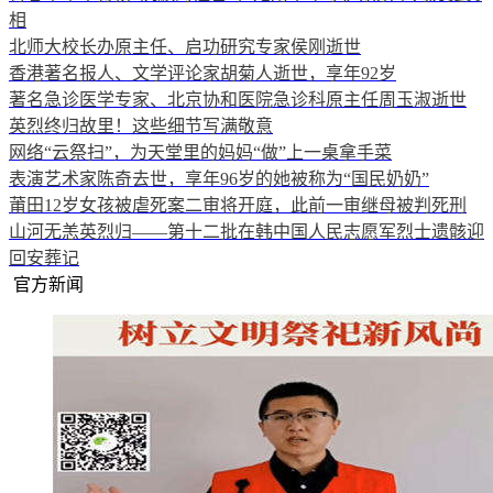
相
北师大校长办原主任、启功研究专家侯刚逝世
香港著名报人、文学评论家胡菊人逝世，享年92岁
著名急诊医学专家、北京协和医院急诊科原主任周玉淑逝世
英烈终归故里！这些细节写满敬意
网络“云祭扫”，为天堂里的妈妈“做”上一桌拿手菜
表演艺术家陈奇去世，享年96岁的她被称为“国民奶奶”
莆田12岁女孩被虐死案二审将开庭，此前一审继母被判死刑
山河无恙英烈归——第十二批在韩中国人民志愿军烈士遗骸迎
回安葬记
官方新闻