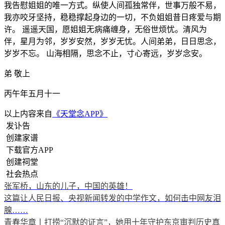
我告慰姐姐的唯一方式。纵使人间孤独常伴，世事万般不易，
我亦咬牙坚持，稳稳撑起身边的一切，不负姐姐昔日疼爱与期
许。 遥遥天国，愿姐姐无病痛缠身，无俗世烦忧。清风为
伴，星月为邻，岁岁安然，岁岁无忧。人间弟弟，日日思念，
岁岁不忘。 山海相隔，思念不止，寸心寄远，岁岁念安。
弟 敬上
丙午年五月十一
以上内容来自
《天堂念APP》
发讣告
创建家谱
下载官方APP
创建祠堂
社会热点
张军桥，山东的儿子，中国的英雄！
这篇让人民日报、央视新闻转发的中学作文，如何击中网友泪
腺……
青春华章丨打捞“沉默的证言”，她用十年守护东京审判历史真