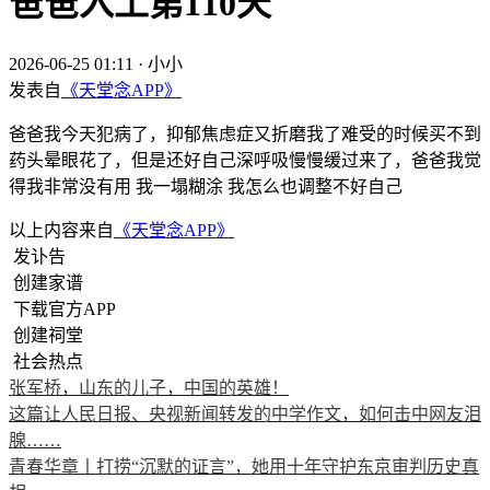
爸爸入土第110天
2026-06-25 01:11
·
小小
发表自
《天堂念APP》
爸爸我今天犯病了，抑郁焦虑症又折磨我了难受的时候买不到
药头晕眼花了，但是还好自己深呼吸慢慢缓过来了，爸爸我觉
得我非常没有用 我一塌糊涂 我怎么也调整不好自己
以上内容来自
《天堂念APP》
发讣告
创建家谱
下载官方APP
创建祠堂
社会热点
张军桥，山东的儿子，中国的英雄！
这篇让人民日报、央视新闻转发的中学作文，如何击中网友泪
腺……
青春华章丨打捞“沉默的证言”，她用十年守护东京审判历史真