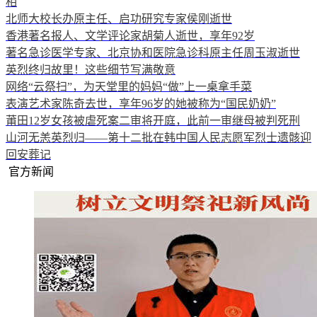
相
北师大校长办原主任、启功研究专家侯刚逝世
香港著名报人、文学评论家胡菊人逝世，享年92岁
著名急诊医学专家、北京协和医院急诊科原主任周玉淑逝世
英烈终归故里！这些细节写满敬意
网络“云祭扫”，为天堂里的妈妈“做”上一桌拿手菜
表演艺术家陈奇去世，享年96岁的她被称为“国民奶奶”
莆田12岁女孩被虐死案二审将开庭，此前一审继母被判死刑
山河无恙英烈归——第十二批在韩中国人民志愿军烈士遗骸迎
回安葬记
官方新闻