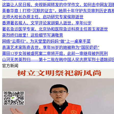
这篇让人民日报、央视新闻转发的中学作文，如何击中网友泪
青春华章丨打捞“沉默的证言”，她用十年守护东京审判历史真
北师大校长办原主任、启功研究专家侯刚逝世
香港著名报人、文学评论家胡菊人逝世，享年92岁
著名急诊医学专家、北京协和医院急诊科原主任周玉淑逝世
英烈终归故里！这些细节写满敬意
网络“云祭扫”，为天堂里的妈妈“做”上一桌拿手菜
表演艺术家陈奇去世，享年96岁的她被称为“国民奶奶”
莆田12岁女孩被虐死案二审将开庭，此前一审继母被判死刑
山河无恙英烈归——第十二批在韩中国人民志愿军烈士遗骸迎
官方新闻