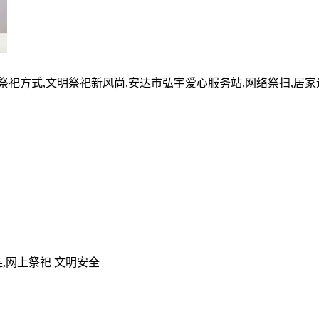
的祭祀方式,文明祭祀新风尚,安达市弘宇爱心服务站,网络祭扫,居
,网上祭祀 文明安全