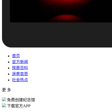
首页
官方新闻
殡葬百科
遥寄哀思
社会热点
更 多
免费创建纪念馆
下载官方APP