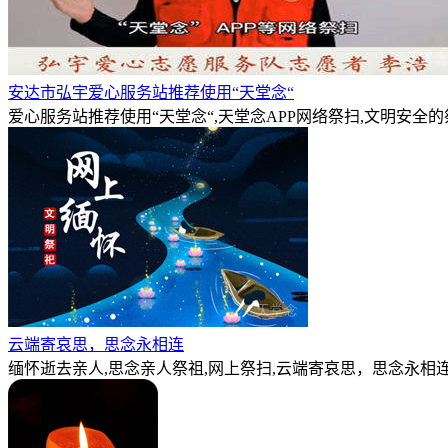
安达市弘宇爱心服务站推荐使用“天堂念“
爱心服务站推荐使用“天堂念“,天堂念APP网络祭扫,文明安全
云端寄哀思，思念永相连
缅怀逝去亲人,思念亲人祭祖,网上祭扫,云端寄哀思，思念永相连