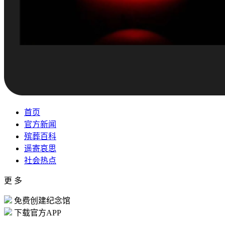
首页
官方新闻
殡葬百科
遥寄哀思
社会热点
更 多
免费创建纪念馆
下载官方APP