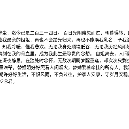
辞尘，迄今已是二百三十四日。 百日光阴倏忽而过，朝暮辗转，
独我最亲的姐姐，再也不会踏光归来，再也不能唤我乳名，予我温
，知我冷暖，懂我悲欢。无论我身处顺境低谷，无论我历经风雨
镌刻在我的骨血里，成为我此生最珍贵的念想。 自姐离去，人间
在深夜静思，在独处时念怀，无数次期盼梦醒重逢，却次次只剩
孩童晚辈，替姐姐好好照看人间烟火，替她爱着牵挂的所有人。我
的期许好好生活，不惧风雨，不负过往，护家人安康，守岁月安稳
岁岁念君。