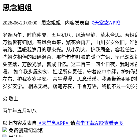
思念姐姐
2026-06-23 00:00
·
思念姐姐
·
内容发表自
《天堂念APP》
岁逢丙午，时临仲夏，五月初八，风清昼静，草木含思。吾姐
万物皆有归期，春风会重来，繁花会再开，山川岁岁依旧，唯
前路、温暖我岁月的那束光。从小到大，护我周全，容我任性
些朝夕相伴的细碎温柔，那些句句叮嘱的暖心言语，早已深深
头空落，万般光景，皆成旧忆。这二百三十四个日夜，我时常
暖。 如今我步履匆匆，扛起所有责任，守着家中牵绊，护好
左右，护我岁岁平安。 余生漫漫，思念遥遥。我会带着姐姐
岁岁安宁。 相思无尽，落笔寄哀，千言万语，终抵不过一句
弟 敬上
丙午年五月初八
以上内容发表自
《天堂念APP》
请
点击下载APP查看更多
免费创建纪念馆