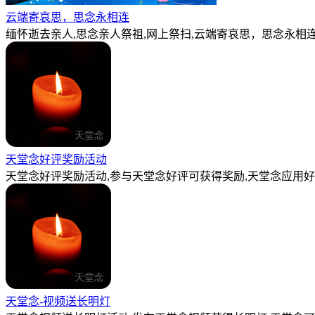
云端寄哀思，思念永相连
缅怀逝去亲人,思念亲人祭祖,网上祭扫,云端寄哀思，思念永相连
天堂念好评奖励活动
天堂念好评奖励活动,参与天堂念好评可获得奖励,天堂念应用好
天堂念-视频送长明灯