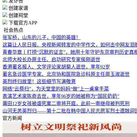
发讣告
创建家谱
创建祠堂
下载官方APP
社会热点
张军桥，山东的儿子，中国的英雄！
这篇让人民日报、央视新闻转发的中学作文，如何击中网友泪
青春华章丨打捞“沉默的证言”，她用十年守护东京审判历史真
北师大校长办原主任、启功研究专家侯刚逝世
香港著名报人、文学评论家胡菊人逝世，享年92岁
著名急诊医学专家、北京协和医院急诊科原主任周玉淑逝世
英烈终归故里！这些细节写满敬意
网络“云祭扫”，为天堂里的妈妈“做”上一桌拿手菜
表演艺术家陈奇去世，享年96岁的她被称为“国民奶奶”
莆田12岁女孩被虐死案二审将开庭，此前一审继母被判死刑
山河无恙英烈归——第十二批在韩中国人民志愿军烈士遗骸迎
官方新闻