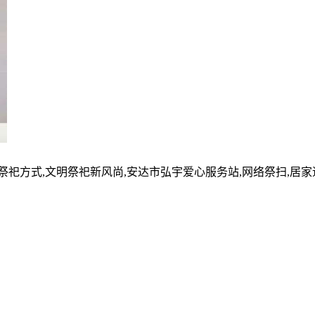
的祭祀方式,文明祭祀新风尚,安达市弘宇爱心服务站,网络祭扫,居