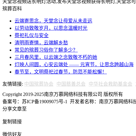
天堂念视频送长明灯活动,发布天堂念视频获得长明灯,天堂念
殡葬百科
云端寄思念，天堂念让母爱从未走远
以劳动致敬岁月，以思念温暖时光
祭祀礼仪与安全
清明雨寄情，云端解乡愁
常见的殡葬习俗你了解多少？
三月春风里，以云端之念致敬不朽的她
灯映人间圆，心安云端处 —— 元宵节，让思念跨越山海
春节至，文明祭祀过春节，防范不能松懈！
友情链接:
中国殡葬协会
中国慈善总会
中华社会救助基金会
Copyright 2019-2025南京万慕网络科技有限公司 版权所有
备案号：苏ICP备19009075号-1
开发者名称：南京万慕网络科技有
分享文章至
复制链接
微信好友