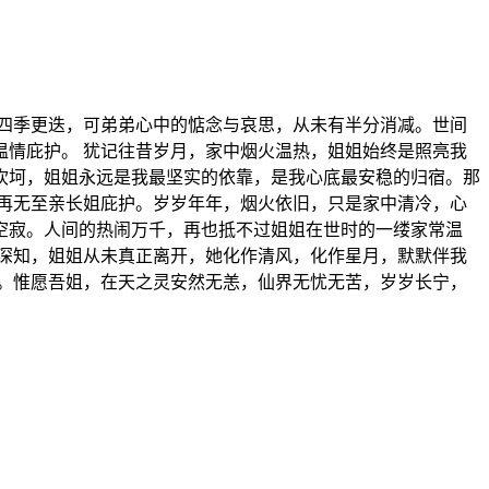
四季更迭，可弟弟心中的惦念与哀思，从未有半分消减。世间
情庇护。 犹记往昔岁月，家中烟火温热，姐姐始终是照亮我
坎坷，姐姐永远是我最坚实的依靠，是我心底最安稳的归宿。那
再无至亲长姐庇护。岁岁年年，烟火依旧，只是家中清冷，心
空寂。人间的热闹万千，再也抵不过姐姐在世时的一缕家常温
深知，姐姐从未真正离开，她化作清风，化作星月，默默伴我
。惟愿吾姐，在天之灵安然无恙，仙界无忧无苦，岁岁长宁，