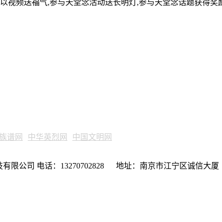
可以视频送福气,参与天堂念活动送长明灯,参与天堂念话题获得奖
族谱网
中华英烈网
中国文明网
限公司 电话：13270702828 地址：南京市江宁区诚信大厦