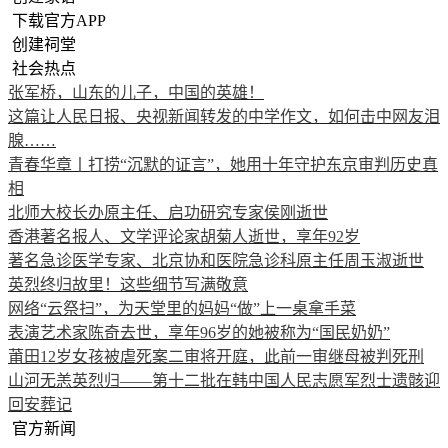
下载官方APP
创建祠堂
社会热点
张军桥，山东的儿子，中国的英雄！
这篇让人民日报、央视新闻转发的中学作文，如何击中网友泪
腺……
青春华章丨打捞“沉默的证言”，她用十年守护东京审判历史真
相
北师大校长办原主任、启功研究专家侯刚逝世
香港著名报人、文学评论家胡菊人逝世，享年92岁
著名急诊医学专家、北京协和医院急诊科原主任周玉淑逝世
英烈终归故里！这些细节写满敬意
网络“云祭扫”，为天堂里的妈妈“做”上一桌拿手菜
表演艺术家陈奇去世，享年96岁的她被称为“国民奶奶”
莆田12岁女孩被虐死案二审将开庭，此前一审继母被判死刑
山河无恙英烈归——第十二批在韩中国人民志愿军烈士遗骸迎
回安葬记
官方新闻