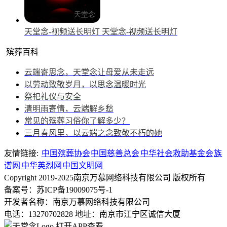
天堂念-视频送长明灯
天堂念-视频送长明灯
殡葬百科
云端寄思念，天堂念让母爱从未走远
以劳动致敬岁月，以思念温暖时光
祭祀礼仪与安全
清明雨寄情，云端解乡愁
常见的殡葬习俗你了解多少？
三月春风里，以云端之念致敬不朽的她
友情链接:
中国殡葬协会
中国慈善总会
中华社会救助基金会
族
谱网
中华英烈网
中国文明网
Copyright 2019-2025南京万慕网络科技有限公司 版权所有
备案号：苏ICP备19009075号-1
开发者名称：南京万慕网络科技有限公司
电话：13270702828
地址：南京市江宁区诚信大厦
打开APP查看