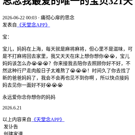
思念我最爱的唯一的宝贝321天
2026-06-22 00:03
·
痛彻心扉的思念
发表自
《天堂念APP》
宝：
宝儿，妈妈在上海，每天就是麻将麻将，但心里不是滋味，可
是不打麻将回去家里，我又天天在床上想你想你😭😭，宝儿
妈妈该怎么办😭😭😭？你来接我去陪你去照顾你好不好，不
然这种行尸走肉般日子太难熬了😭😭😭！时间久了你去找了
新的爸爸妈妈了，我会不会再也见不到你啊 ，所以快点接妈
妈去见你一面好不好😭😭😭
永远爱你念你想你的妈妈
2026.6.21
以上内容来自
《天堂念APP》
发讣告
创建家谱