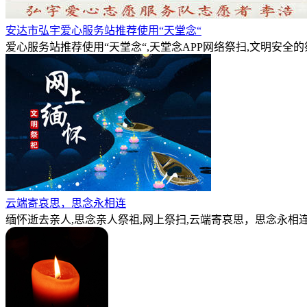
安达市弘宇爱心服务站推荐使用“天堂念“
爱心服务站推荐使用“天堂念“,天堂念APP网络祭扫,文明安全
云端寄哀思，思念永相连
缅怀逝去亲人,思念亲人祭祖,网上祭扫,云端寄哀思，思念永相连