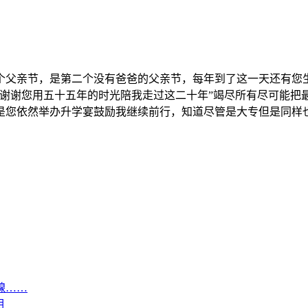
个父亲节，是第二个没有爸爸的父亲节，每年到了这一天还有您
“谢谢您用五十五年的时光陪我走过这二十年”竭尽所有尽可能把
您依然举办升学宴鼓励我继续前行，知道尽管是大专但是同样也是
腺……
相