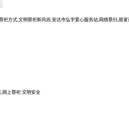
的祭祀方式,文明祭祀新风尚,安达市弘宇爱心服务站,网络祭扫,居
,网上祭祀 文明安全