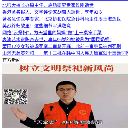
北师大校长办原主任、启功研究专家侯刚逝世
香港著名报人、文学评论家胡菊人逝世，享年92岁
著名急诊医学专家、北京协和医院急诊科原主任周玉淑逝世
英烈终归故里！这些细节写满敬意
网络“云祭扫”，为天堂里的妈妈“做”上一桌拿手菜
表演艺术家陈奇去世，享年96岁的她被称为“国民奶奶”
莆田12岁女孩被虐死案二审将开庭，此前一审继母被判死刑
山河无恙英烈归——第十二批在韩中国人民志愿军烈士遗骸迎
官方新闻