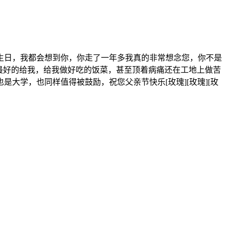
生日，我都会想到你，你走了一年多我真的非常想念您，你不是
最好的给我，给我做好吃的饭菜，甚至顶着病痛还在工地上做苦
大学，也同样值得被鼓励，祝您父亲节快乐[玫瑰][玫瑰][玫