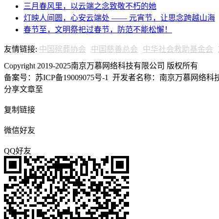
三月春风里，以云端之念致敬不朽的她
灯映人间圆，心安云端处 —— 元宵节，让思念跨越山海
春节至，文明祭祀过春节，防范不能松懈！
友情链接:
中国殡葬协会
中国慈善总会
中华社会救助基金会
Copyright 2019-2025南京万慕网络科技有限公司 版权所有
备案号：苏ICP备19009075号-1
开发者名称：南京万慕网络科技有
分享文章至
复制链接
微信好友
QQ好友