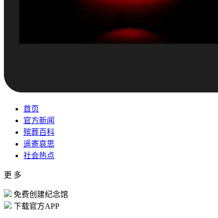
首页
官方新闻
殡葬百科
遥寄哀思
社会热点
更 多
免费创建纪念馆
下载官方APP