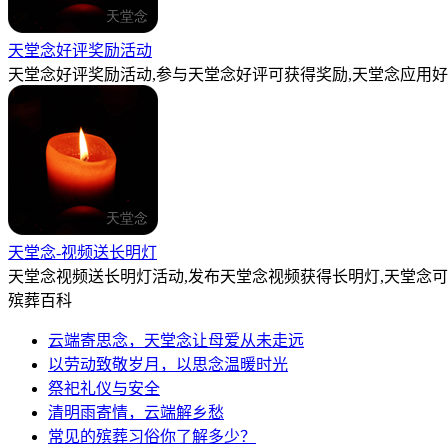
天堂念好评奖励活动
天堂念好评奖励活动,参与天堂念好评可获得奖励,天堂念应用好
天堂念-视频送长明灯
天堂念视频送长明灯活动,发布天堂念视频获得长明灯,天堂念
殡葬百科
云端寄思念，天堂念让母爱从未走远
以劳动致敬岁月，以思念温暖时光
祭祀礼仪与安全
清明雨寄情，云端解乡愁
常见的殡葬习俗你了解多少？