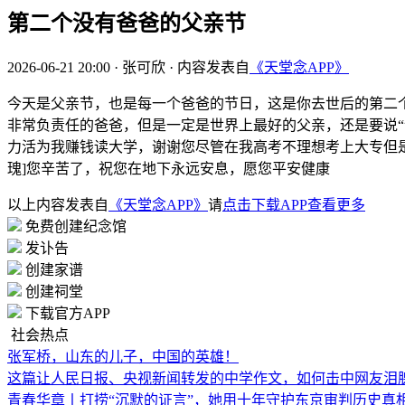
第二个没有爸爸的父亲节
2026-06-21 20:00
·
张可欣
·
内容发表自
《天堂念APP》
今天是父亲节，也是每一个爸爸的节日，这是你去世后的第二
非常负责任的爸爸，但是一定是世界上最好的父亲，还是要说
力活为我赚钱读大学，谢谢您尽管在我高考不理想考上大专但是
瑰]您辛苦了，祝您在地下永远安息，愿您平安健康
以上内容发表自
《天堂念APP》
请
点击下载APP查看更多
免费创建纪念馆
发讣告
创建家谱
创建祠堂
下载官方APP
社会热点
张军桥，山东的儿子，中国的英雄！
这篇让人民日报、央视新闻转发的中学作文，如何击中网友泪
青春华章丨打捞“沉默的证言”，她用十年守护东京审判历史真