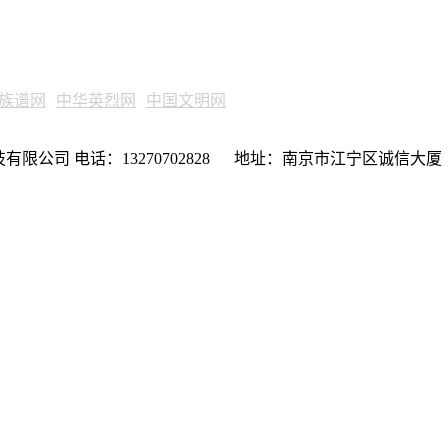
族谱网
中华英烈网
中国文明网
限公司 电话：13270702828 地址：南京市江宁区诚信大厦