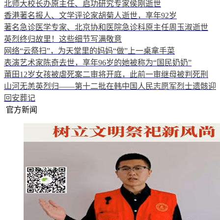
北师大校长办原主任、启功研究专家侯刚逝世
香港著名报人、文学评论家胡菊人逝世，享年92岁
著名急诊医学专家、北京协和医院急诊科原主任周玉淑逝世
英烈终归故里！这些细节写满敬意
网络“云祭扫”，为天堂里的妈妈“做”上一桌拿手菜
表演艺术家陈奇去世，享年96岁的她被称为“国民奶奶”
莆田12岁女孩被虐死案二审将开庭，此前一审继母被判死刑
山河无恙英烈归——第十二批在韩中国人民志愿军烈士遗骸迎
回安葬记
官方新闻