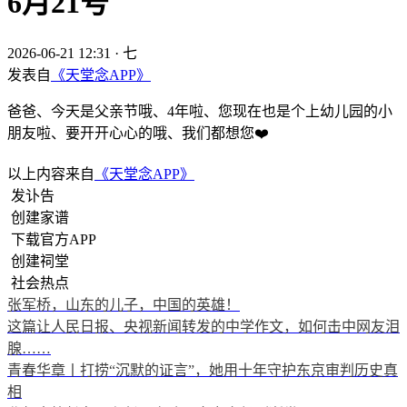
6月21号
2026-06-21 12:31
·
七
发表自
《天堂念APP》
爸爸、今天是父亲节哦、4年啦、您现在也是个上幼儿园的小
朋友啦、要开开心心的哦、我们都想您❤️
以上内容来自
《天堂念APP》
发讣告
创建家谱
下载官方APP
创建祠堂
社会热点
张军桥，山东的儿子，中国的英雄！
这篇让人民日报、央视新闻转发的中学作文，如何击中网友泪
腺……
青春华章丨打捞“沉默的证言”，她用十年守护东京审判历史真
相