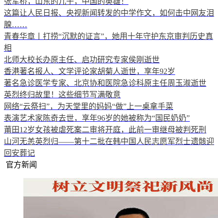
张军桥，山东的儿子，中国的英雄！
这篇让人民日报、央视新闻转发的中学作文，如何击中网友泪
腺……
青春华章丨打捞“沉默的证言”，她用十年守护东京审判历史真
相
北师大校长办原主任、启功研究专家侯刚逝世
香港著名报人、文学评论家胡菊人逝世，享年92岁
著名急诊医学专家、北京协和医院急诊科原主任周玉淑逝世
英烈终归故里！这些细节写满敬意
网络“云祭扫”，为天堂里的妈妈“做”上一桌拿手菜
表演艺术家陈奇去世，享年96岁的她被称为“国民奶奶”
莆田12岁女孩被虐死案二审将开庭，此前一审继母被判死刑
山河无恙英烈归——第十二批在韩中国人民志愿军烈士遗骸迎
回安葬记
官方新闻