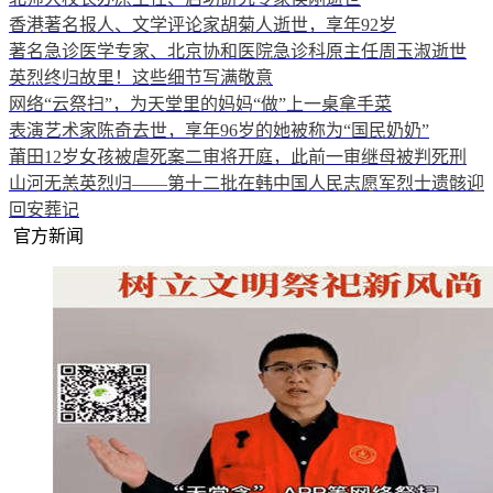
香港著名报人、文学评论家胡菊人逝世，享年92岁
著名急诊医学专家、北京协和医院急诊科原主任周玉淑逝世
英烈终归故里！这些细节写满敬意
网络“云祭扫”，为天堂里的妈妈“做”上一桌拿手菜
表演艺术家陈奇去世，享年96岁的她被称为“国民奶奶”
莆田12岁女孩被虐死案二审将开庭，此前一审继母被判死刑
山河无恙英烈归——第十二批在韩中国人民志愿军烈士遗骸迎
回安葬记
官方新闻