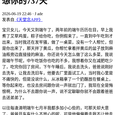
想你的737天
2026-06-19 22:46
·
J ade
发表自
《天堂念APP》
宝贝女儿，今天又到端午了，两年前的端午历历在目，早上我
煮了艾草鸡蛋，粽子给你吃，你例假来了，一直到中午吃到才
出来，当时我还在发牢骚，做了一桌菜，没有一个人帮忙，但
是你出来了，那天拌了黄瓜，你帮忙拿着拌黄瓜的盆子放到麻
油瓶旁边直接接的麻油，你还说今天怎么做了这么多菜，我说
是端午节呢，中午吃饭你也吃的不多，我想着你又在减肥吃少
了，吃完你回了房间，下午午睡后，我说去洗头，爸爸说刚好
去洗车，让我去洗旧车，他要去厂里面试工人，当时我心里是
不痛快的，但是没说什么，从冰箱拿了一个奶酪放在餐桌上，
等你起来吃，也没去房间跟你说一声就出门了，我现在全是悔
恨啊，为什么不去跟你说一声，说不定聊聊你就不会跟着爸爸
去送弟弟了。
以往每逢清明端午七月半我都多加小心些的，可那天却大意
了，爸爸开车有什么不放心的呢，可是他偏偏要走我不让他走