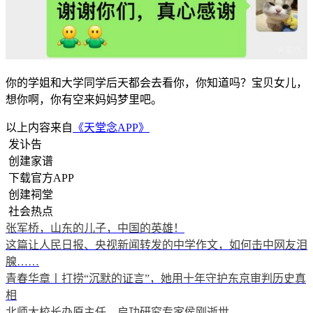
你的学姐和大学同学后天都会去看你，你知道吗？宝贝女儿，
想你啊，你有空来妈妈梦里吧。
以上内容来自
《天堂念APP》
发讣告
创建家谱
下载官方APP
创建祠堂
社会热点
张军桥，山东的儿子，中国的英雄！
这篇让人民日报、央视新闻转发的中学作文，如何击中网友泪
腺……
青春华章丨打捞“沉默的证言”，她用十年守护东京审判历史真
相
北师大校长办原主任、启功研究专家侯刚逝世