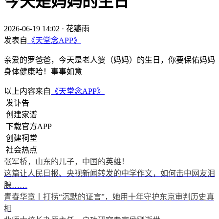
今天是妈妈的生日
2026-06-19 14:02
·
花瓣雨
发表自
《天堂念APP》
亲爱的罗爸爸，今天是老人婆（妈妈）的生日，你要保佑妈妈
身体健康哈！事事如意
以上内容来自
《天堂念APP》
发讣告
创建家谱
下载官方APP
创建祠堂
社会热点
张军桥，山东的儿子，中国的英雄！
这篇让人民日报、央视新闻转发的中学作文，如何击中网友泪
腺……
青春华章丨打捞“沉默的证言”，她用十年守护东京审判历史真
相