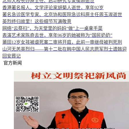
北师大校长办原主任、启功研究专家侯刚逝世
香港著名报人、文学评论家胡菊人逝世，享年92岁
著名急诊医学专家、北京协和医院急诊科原主任周玉淑逝世
英烈终归故里！这些细节写满敬意
网络“云祭扫”，为天堂里的妈妈“做”上一桌拿手菜
表演艺术家陈奇去世，享年96岁的她被称为“国民奶奶”
莆田12岁女孩被虐死案二审将开庭，此前一审继母被判死刑
山河无恙英烈归——第十二批在韩中国人民志愿军烈士遗骸迎
回安葬记
官方新闻