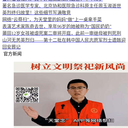
著名急诊医学专家、北京协和医院急诊科原主任周玉淑逝世
英烈终归故里！这些细节写满敬意
网络“云祭扫”，为天堂里的妈妈“做”上一桌拿手菜
表演艺术家陈奇去世，享年96岁的她被称为“国民奶奶”
莆田12岁女孩被虐死案二审将开庭，此前一审继母被判死刑
山河无恙英烈归——第十二批在韩中国人民志愿军烈士遗骸迎
回安葬记
官方新闻