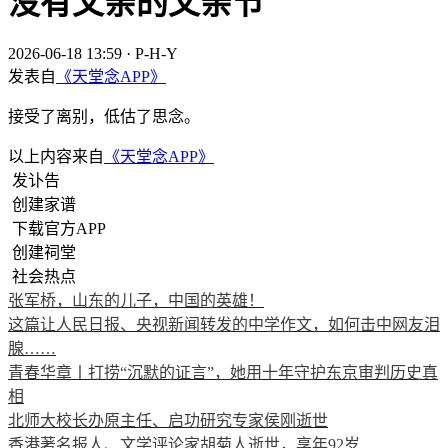
没有父亲的父亲节
2026-06-18 13:59
·
P-H-Y
发表自
《天堂念APP》
接受了离别，低估了思念。
以上内容来自
《天堂念APP》
发讣告
创建家谱
下载官方APP
创建祠堂
社会热点
张军桥，山东的儿子，中国的英雄！
这篇让人民日报、央视新闻转发的中学作文，如何击中网友泪
腺……
青春华章丨打捞“沉默的证言”，她用十年守护东京审判历史真
相
北师大校长办原主任、启功研究专家侯刚逝世
香港著名报人、文学评论家胡菊人逝世，享年92岁