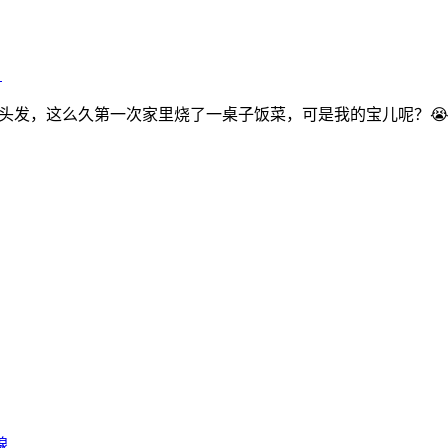
》
剪头发，这么久第一次家里烧了一桌子饭菜，可是我的宝儿呢？😭
腺……