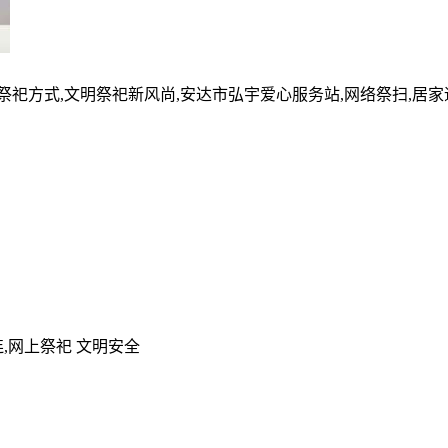
的祭祀方式,文明祭祀新风尚,安达市弘宇爱心服务站,网络祭扫,居
,网上祭祀 文明安全