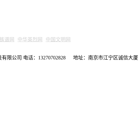
族谱网
中华英烈网
中国文明网
限公司 电话：13270702828 地址：南京市江宁区诚信大厦