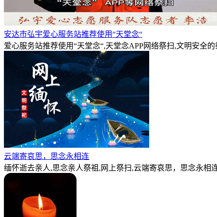
安达市弘宇爱心服务站推荐使用“天堂念“
爱心服务站推荐使用“天堂念“,天堂念APP网络祭扫,文明安全
云端寄哀思，思念永相连
缅怀逝去亲人,思念亲人祭祖,网上祭扫,云端寄哀思，思念永相连