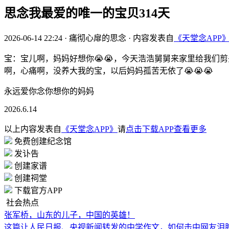
思念我最爱的唯一的宝贝314天
2026-06-14 22:24
·
痛彻心扉的思念
·
内容发表自
《天堂念APP
宝：宝儿啊，妈妈好想你😭😭，今天浩浩舅舅来家里给我们
啊，心痛啊，没养大我的宝，以后妈妈孤苦无依了😭😭😭
永远爱你念你想你的妈妈
2026.6.14
以上内容发表自
《天堂念APP》
请
点击下载APP查看更多
免费创建纪念馆
发讣告
创建家谱
创建祠堂
下载官方APP
社会热点
张军桥，山东的儿子，中国的英雄！
这篇让人民日报、央视新闻转发的中学作文，如何击中网友泪