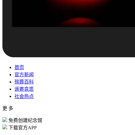
首页
官方新闻
殡葬百科
遥寄哀思
社会热点
更 多
免费创建纪念馆
下载官方APP