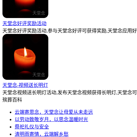
天堂念好评奖励活动
天堂念好评奖励活动,参与天堂念好评可获得奖励,天堂念应用好
天堂念-视频送长明灯
天堂念视频送长明灯活动,发布天堂念视频获得长明灯,天堂念
殡葬百科
云端寄思念，天堂念让母爱从未走远
以劳动致敬岁月，以思念温暖时光
祭祀礼仪与安全
清明雨寄情，云端解乡愁