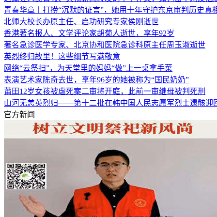
青春华章丨打捞“沉默的证言”，她用十年守护东京审判历史真
北师大校长办原主任、启功研究专家侯刚逝世
香港著名报人、文学评论家胡菊人逝世，享年92岁
著名急诊医学专家、北京协和医院急诊科原主任周玉淑逝世
英烈终归故里！这些细节写满敬意
网络“云祭扫”，为天堂里的妈妈“做”上一桌拿手菜
表演艺术家陈奇去世，享年96岁的她被称为“国民奶奶”
莆田12岁女孩被虐死案二审将开庭，此前一审继母被判死刑
山河无恙英烈归——第十二批在韩中国人民志愿军烈士遗骸迎
官方新闻