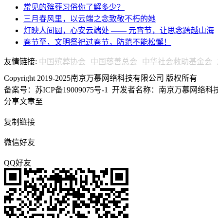
常见的殡葬习俗你了解多少？
三月春风里，以云端之念致敬不朽的她
灯映人间圆，心安云端处 —— 元宵节，让思念跨越山海
春节至，文明祭祀过春节，防范不能松懈！
友情链接:
中国殡葬协会
中国慈善总会
中华社会救助基金会
Copyright 2019-2025南京万慕网络科技有限公司 版权所有
备案号：苏ICP备19009075号-1
开发者名称：南京万慕网络科技有
分享文章至
复制链接
微信好友
QQ好友