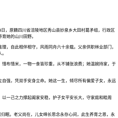
月14日，原籍四川省涪陵地区秀山县妙泉乡大田村葛矛组，行政区
养育她的山川田野。
连理，自此相伴相守，风雨同舟六十余载。父亲供职林业部门，
人。
惜布惜米，一物一食皆珍重，从不铺张浪费；她温婉持家，于
自强，凭双手安身立命。她这一生，倾尽所有偏爱子女，永远
以一己之力撑起阖家安稳，护子女平安长大，守家庭和睦周
归眠。老父尚在，儿女绵长思念永存心间，此生养育之恩，永