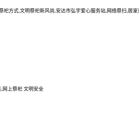
的祭祀方式,文明祭祀新风尚,安达市弘宇爱心服务站,网络祭扫,居
,网上祭祀 文明安全