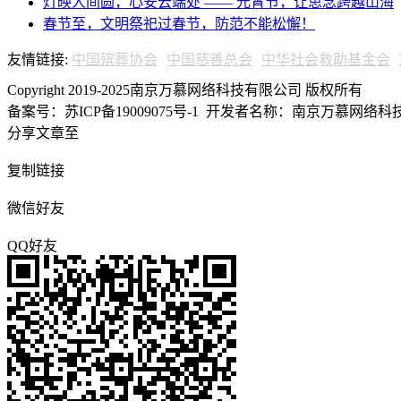
灯映人间圆，心安云端处 —— 元宵节，让思念跨越山海
春节至，文明祭祀过春节，防范不能松懈！
友情链接:
中国殡葬协会
中国慈善总会
中华社会救助基金会
Copyright 2019-2025南京万慕网络科技有限公司 版权所有
备案号：苏ICP备19009075号-1
开发者名称：南京万慕网络科技有
分享文章至
复制链接
微信好友
QQ好友