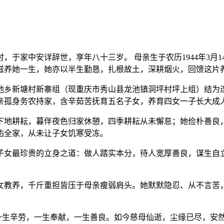
时，于家中安详辞世，享年八十三岁。 母亲生于农历1944年3
滋养她一生，她亦以半生勤恳，扎根故土，深耕烟火，回馈这片
池乡新塘村新寨组（现重庆市秀山县龙池镇洞坪村坪上组）结为
亲孤身务农持家，含辛茹苦抚育五名子女，养育四女一子长大成
地耕耘，暮伴夜色归家休憩，四季耕耘从未懈怠；她俭朴善良，
佑全家，从未让子女饥寒受冻。
女最珍贵的立身之道：做人踏实本分，待人宽厚善良，谋生自立
教养，千斤重担皆压于母亲瘦弱肩头。她默默隐忍、从不言苦，
生辛劳，一生奉献，一生善良。如今慈母仙逝，尘缘已尽，安然