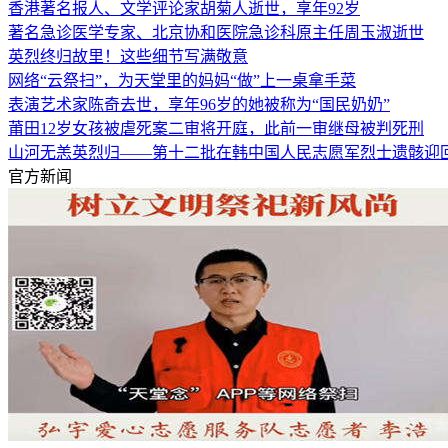
香港著名报人、文学评论家胡菊人逝世，享年92岁
著名急诊医学专家、北京协和医院急诊科原主任周玉淑逝世
英烈终归故里！这些细节写满敬意
网络“云祭扫”，为天堂里的妈妈“做”上一桌拿手菜
表演艺术家陈奇去世，享年96岁的她被称为“国民奶奶”
莆田12岁女孩被虐死案二审将开庭，此前一审继母被判死刑
山河无恙英烈归——第十二批在韩中国人民志愿军烈士遗骸迎
官方新闻