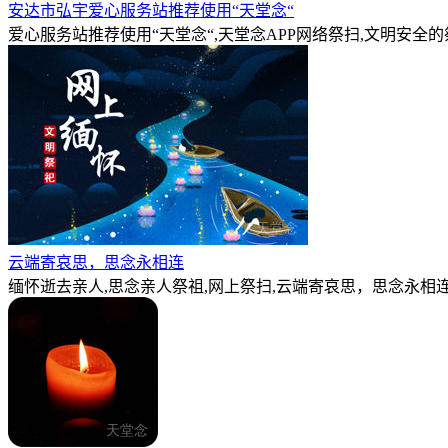
安达市弘宇爱心服务站推荐使用“天堂念“
爱心服务站推荐使用“天堂念“,天堂念APP网络祭扫,文明安全
云端寄哀思，思念永相连
缅怀逝去亲人,思念亲人祭祖,网上祭扫,云端寄哀思，思念永相连