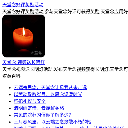
天堂念好评奖励活动
天堂念好评奖励活动,参与天堂念好评可获得奖励,天堂念应用好
天堂念-视频送长明灯
天堂念视频送长明灯活动,发布天堂念视频获得长明灯,天堂念
殡葬百科
云端寄思念，天堂念让母爱从未走远
以劳动致敬岁月，以思念温暖时光
祭祀礼仪与安全
清明雨寄情，云端解乡愁
常见的殡葬习俗你了解多少？
三月春风里，以云端之念致敬不朽的她