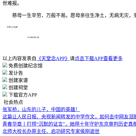
世难报。
慈母一生辛劳，万般不易。愿母亲往生净土，无病无灾，
不孝儿子泣掉
2026年6月14日
以上内容发表自
《天堂念APP》
请
点击下载APP查看更多
免费创建纪念馆
发讣告
创建家谱
创建祠堂
下载官方APP
社会热点
张军桥，山东的儿子，中国的英雄！
这篇让人民日报、央视新闻转发的中学作文，如何击中网友泪
青春华章丨打捞“沉默的证言”，她用十年守护东京审判历史真
北师大校长办原主任、启功研究专家侯刚逝世