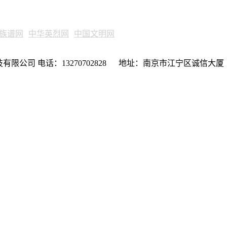
族谱网
中华英烈网
中国文明网
限公司 电话：13270702828 地址：南京市江宁区诚信大厦