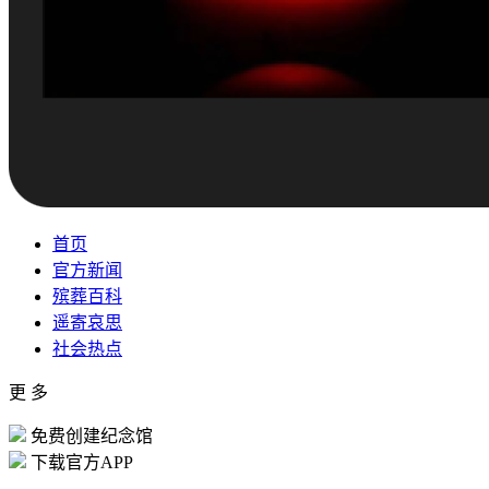
首页
官方新闻
殡葬百科
遥寄哀思
社会热点
更 多
免费创建纪念馆
下载官方APP