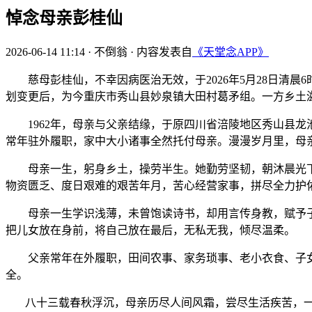
悼念母亲彭桂仙
2026-06-14 11:14
·
不倒翁
·
内容发表自
《天堂念APP》
慈母彭桂仙，不幸因病医治无效，于2026年5月28日清晨6
划变更后，为今重庆市秀山县妙泉镇大田村葛矛组。一方乡土
1962年，母亲与父亲结缘，于原四川省涪陵地区秀山县龙
常年驻外履职，家中大小诸事全然托付母亲。漫漫岁月里，母
母亲一生，躬身乡土，操劳半生。她勤劳坚韧，朝沐晨光下
物资匮乏、度日艰难的艰苦年月，苦心经营家事，拼尽全力护
母亲一生学识浅薄，未曾饱读诗书，却用言传身教，赋予子
把儿女放在身前，将自己放在最后，无私无我，倾尽温柔。
父亲常年在外履职，田间农事、家务琐事、老小衣食、子女
全。
八十三载春秋浮沉，母亲历尽人间风霜，尝尽生活疾苦，一