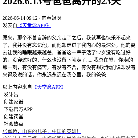
2026.6.13号爸爸离开的23天
2026-06-14 09:12
·
向春娟呀
发表自
《天堂念APP》
原来，那个不善言辞的父亲走了之后，我就再也快乐不起来
了，我并没有忘记他，而他却走进了我内心的最深处，他的离
去让我的睡眠越来越差，爸爸这一辈子活了57岁没有吃过好
的，没穿过好的，什么也没留下就走了......我总在想，你走的
那一刻，有没有痛苦，有没有不舍，有没有想对我们说却没有
来得及说的话，你永远永远在我心里，我的爸爸
以上内容来自
《天堂念APP》
发讣告
创建家谱
下载官方APP
创建祠堂
社会热点
张军桥，山东的儿子，中国的英雄！