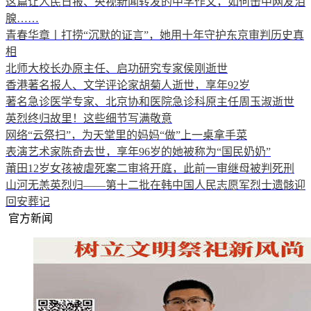
这篇让人民日报、央视新闻转发的中学作文，如何击中网友泪
腺……
青春华章丨打捞“沉默的证言”，她用十年守护东京审判历史真
相
北师大校长办原主任、启功研究专家侯刚逝世
香港著名报人、文学评论家胡菊人逝世，享年92岁
著名急诊医学专家、北京协和医院急诊科原主任周玉淑逝世
英烈终归故里！这些细节写满敬意
网络“云祭扫”，为天堂里的妈妈“做”上一桌拿手菜
表演艺术家陈奇去世，享年96岁的她被称为“国民奶奶”
莆田12岁女孩被虐死案二审将开庭，此前一审继母被判死刑
山河无恙英烈归——第十二批在韩中国人民志愿军烈士遗骸迎
回安葬记
官方新闻