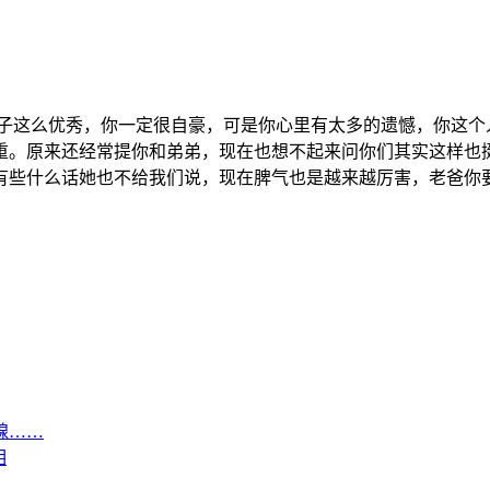
你的孙子这么优秀，你一定很自豪，可是你心里有太多的遗憾，你这
重。原来还经常提你和弟弟，现在也想不起来问你们其实这样也
有些什么话她也不给我们说，现在脾气也是越来越厉害，老爸你要
腺……
相