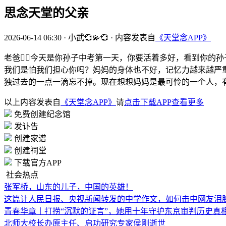
思念天堂的父亲
2026-06-14 06:30
·
小武💞💫💞
·
内容发表自
《天堂念APP》
老爸👨‍⚖️今天是你孙子中考第一天，你要活着多好，看到
我们是怕我们担心你吗？妈妈的身体也不好，记忆力越来越严
独过去的一点一滴忘不掉。现在想想妈妈是最可怜的一个人，
以上内容发表自
《天堂念APP》
请
点击下载APP查看更多
免费创建纪念馆
发讣告
创建家谱
创建祠堂
下载官方APP
社会热点
张军桥，山东的儿子，中国的英雄！
这篇让人民日报、央视新闻转发的中学作文，如何击中网友泪
青春华章丨打捞“沉默的证言”，她用十年守护东京审判历史真
北师大校长办原主任、启功研究专家侯刚逝世