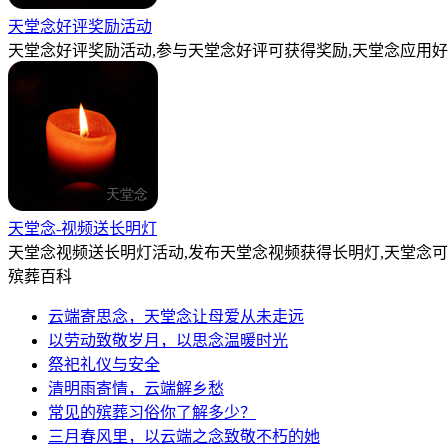
天堂念好评奖励活动
天堂念好评奖励活动,参与天堂念好评可获得奖励,天堂念应用好
天堂念-视频送长明灯
天堂念视频送长明灯活动,发布天堂念视频获得长明灯,天堂念
殡葬百科
云端寄思念，天堂念让母爱从未走远
以劳动致敬岁月，以思念温暖时光
祭祀礼仪与安全
清明雨寄情，云端解乡愁
常见的殡葬习俗你了解多少？
三月春风里，以云端之念致敬不朽的她