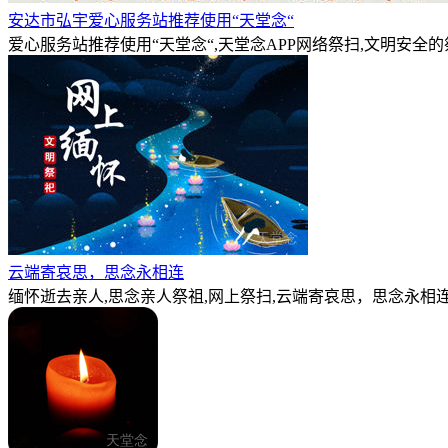
安达市弘宇爱心服务站推荐使用“天堂念“
爱心服务站推荐使用“天堂念“,天堂念APP网络祭扫,文明安全
云端寄哀思，思念永相连
缅怀逝去亲人,思念亲人祭祖,网上祭扫,云端寄哀思，思念永相连