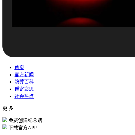
首页
官方新闻
殡葬百科
遥寄哀思
社会热点
更 多
免费创建纪念馆
下载官方APP