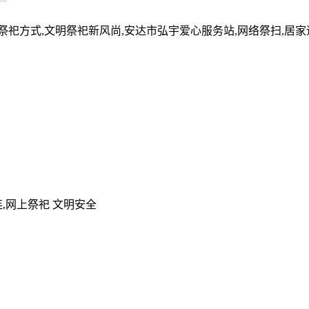
的祭祀方式,文明祭祀新风尚,安达市弘宇爱心服务站,网络祭扫,居
,网上祭祀 文明安全