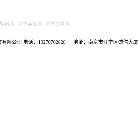
族谱网
中华英烈网
中国文明网
限公司 电话：13270702828 地址：南京市江宁区诚信大厦