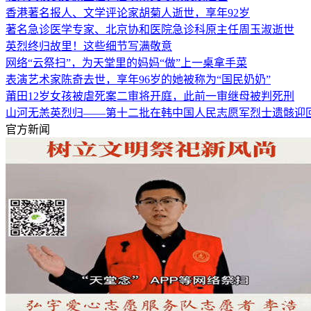
香港著名报人、文学评论家胡菊人逝世，享年92岁
著名急诊医学专家、北京协和医院急诊科原主任周玉淑逝世
英烈终归故里！这些细节写满敬意
网络“云祭扫”，为天堂里的妈妈“做”上一桌拿手菜
表演艺术家陈奇去世，享年96岁的她被称为“国民奶奶”
莆田12岁女孩被虐死案二审将开庭，此前一审继母被判死刑
山河无恙英烈归——第十二批在韩中国人民志愿军烈士遗骸迎
官方新闻