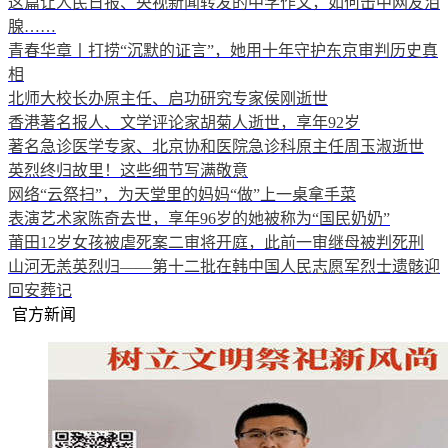
这篇让人民日报、央视新闻转发的中学作文，如何击中网友泪
腺……
青春华章丨打捞“沉默的证言”，她用十年守护东京审判历史真
相
北师大校长办原主任、启功研究专家侯刚逝世
香港著名报人、文学评论家胡菊人逝世，享年92岁
著名急诊医学专家、北京协和医院急诊科原主任周玉淑逝世
英烈终归故里！这些细节写满敬意
网络“云祭扫”，为天堂里的妈妈“做”上一桌拿手菜
表演艺术家陈奇去世，享年96岁的她被称为“国民奶奶”
莆田12岁女孩被虐死案二审将开庭，此前一审继母被判死刑
山河无恙英烈归——第十二批在韩中国人民志愿军烈士遗骸迎
回安葬记
官方新闻