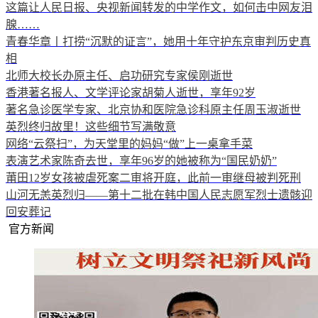
这篇让人民日报、央视新闻转发的中学作文，如何击中网友泪
腺……
青春华章丨打捞“沉默的证言”，她用十年守护东京审判历史真
相
北师大校长办原主任、启功研究专家侯刚逝世
香港著名报人、文学评论家胡菊人逝世，享年92岁
著名急诊医学专家、北京协和医院急诊科原主任周玉淑逝世
英烈终归故里！这些细节写满敬意
网络“云祭扫”，为天堂里的妈妈“做”上一桌拿手菜
表演艺术家陈奇去世，享年96岁的她被称为“国民奶奶”
莆田12岁女孩被虐死案二审将开庭，此前一审继母被判死刑
山河无恙英烈归——第十二批在韩中国人民志愿军烈士遗骸迎
回安葬记
官方新闻