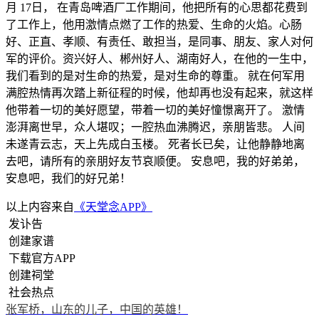
月 17日， 在青岛啤酒厂工作期间，他把所有的心思都花费到
了工作上，他用激情点燃了工作的热爱、生命的火焰。心肠
好、正直、孝顺、有责任、敢担当，是同事、朋友、家人对何
军的评价。资兴好人、郴州好人、湖南好人，在他的一生中，
我们看到的是对生命的热爱，是对生命的尊重。 就在何军用
满腔热情再次踏上新征程的时候，他却再也没有起来，就这样
他带着一切的美好愿望，带着一切的美好憧憬离开了。 激情
澎湃离世早，众人堪叹；一腔热血沸腾迟，亲朋皆悲。 人间
未遂青云志，天上先成白玉楼。 死者长已矣，让他静静地离
去吧，请所有的亲朋好友节哀顺便。 安息吧，我的好弟弟，
安息吧，我们的好兄弟！
以上内容来自
《天堂念APP》
发讣告
创建家谱
下载官方APP
创建祠堂
社会热点
张军桥，山东的儿子，中国的英雄！