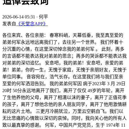
追悼会致词
2026-06-14 05:31
·
何平
发表自
《天堂念APP》
各位来宾、各位亲朋： 春寒料峭，天幕低垂，我至真至爱的
弟弟何军永远地远离我们了，去往另一个世界。 我们怀着十
分沉重的心情，在这里深切悼念我的弟弟何军 。 此刻，再多
的言语都不能表达我对弟弟的思念；再多的哭诉都不能表达我
对弟弟的深切追忆。 安息吧，我的弟弟！安息吧，亲爱的弟
弟！弟弟，你的一生，无愧于家庭，无愧于亲朋好友，无愧于
单位同事。 音容宛在，浩气长存。在这里我们将与我们至亲
至爱的何军洒泪告别。 我的弟弟何军因 病于2023年 3 月 29日
20时 50分永远地离开了我们，离开了仅仅 49岁的年轮，离开
了生他养他的父母，离开了相濡以沫的妻子，离开了正值花季
的孩子，离开了想他念他的亲人朋友同学，离开了他用激情耕
耘的这片土地。 三更月冷鹃犹泣，万里云空鹤自飞。我们以
无比悲痛的心情致以深切的哀悼。同时，我向关心他的所有人
致以最真挚的感谢。 何军，中国共产党党员，生于 1974年 11