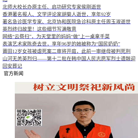
北师大校长办原主任、启功研究专家侯刚逝世
香港著名报人、文学评论家胡菊人逝世，享年92岁
著名急诊医学专家、北京协和医院急诊科原主任周玉淑逝世
英烈终归故里！这些细节写满敬意
网络“云祭扫”，为天堂里的妈妈“做”上一桌拿手菜
表演艺术家陈奇去世，享年96岁的她被称为“国民奶奶”
莆田12岁女孩被虐死案二审将开庭，此前一审继母被判死刑
山河无恙英烈归——第十二批在韩中国人民志愿军烈士遗骸迎
回安葬记
官方新闻