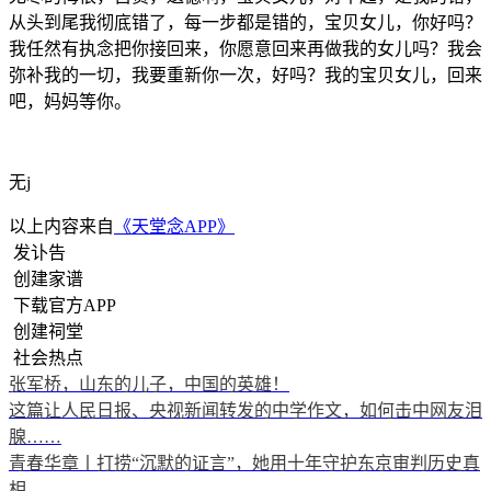
从头到尾我彻底错了，每一步都是错的，宝贝女儿，你好吗？
我任然有执念把你接回来，你愿意回来再做我的女儿吗？我会
弥补我的一切，我要重新你一次，好吗？我的宝贝女儿，回来
吧，妈妈等你。
无j
以上内容来自
《天堂念APP》
发讣告
创建家谱
下载官方APP
创建祠堂
社会热点
张军桥，山东的儿子，中国的英雄！
这篇让人民日报、央视新闻转发的中学作文，如何击中网友泪
腺……
青春华章丨打捞“沉默的证言”，她用十年守护东京审判历史真
相