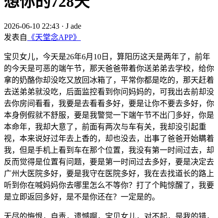
想你的728天
2026-06-10 22:43
·
J ade
发表自
《天堂念APP》
宝贝女儿，今天是26年6月10日，算阳历这天是两年了，前年
的今天是可恶的端午节，那天爸爸带着你送弟弟去学校，给你
拿的奶酪你却没吃又放回冰箱了，平常你都是吃的，那天赶着
去送弟弟就没吃，后面监控看到你问妈妈的，可我出去前却没
去你房间看看，我要是去看看多好，要是让你不要去多好，你
本身例假就不舒服，要是我警觉一下端午节不出门多好，你是
本命年，我却大意了，前面有两次与车有关，我却没引起重
视，本来说好过年去上香的，却也没去，出事了爸爸开始瞒着
我，但是手机上看到车在那个位置，我没有第一时间过去，却
反而觉得是位置有问题，要是第一时间过去多好，要是决定去
广州大医院多好，要是我守在医院多好，我在去找道长的路上
听到你在喊妈妈你去哪里怎么不等你？打了个盹惊醒了，我要
是立即返回多好，是不是你还在？一定是的。
无尽的悔恨，自责，遗憾啊，宝贝女儿，对不起，是我的错，