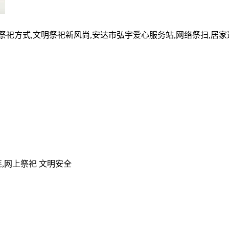
的祭祀方式,文明祭祀新风尚,安达市弘宇爱心服务站,网络祭扫,居
,网上祭祀 文明安全