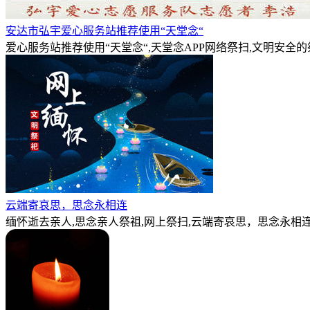
安达市弘宇爱心服务站推荐使用“天堂念“
爱心服务站推荐使用“天堂念“,天堂念APP网络祭扫,文明安全
云端寄哀思，思念永相连
缅怀逝去亲人,思念亲人祭祖,网上祭扫,云端寄哀思，思念永相连