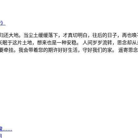
P》
归还大地。当尘土缓缓落下，才真切明白，往后的日子，再也唤
长眠于这片土地，想来也是一种安稳。 人间岁岁流转，思念却从
要牵挂。我会带着您的期许好好生活，守好我们的家。 遥寄思念
腺……
相