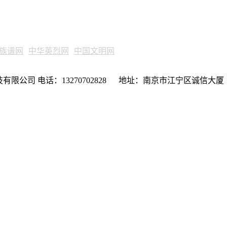
族谱网
中华英烈网
中国文明网
限公司 电话：13270702828 地址：南京市江宁区诚信大厦