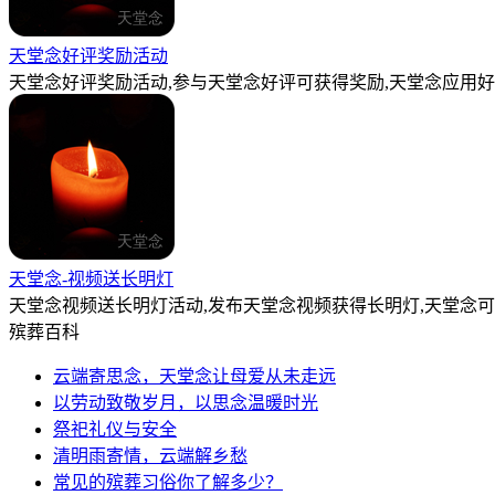
天堂念好评奖励活动
天堂念好评奖励活动,参与天堂念好评可获得奖励,天堂念应用好
天堂念-视频送长明灯
天堂念视频送长明灯活动,发布天堂念视频获得长明灯,天堂念
殡葬百科
云端寄思念，天堂念让母爱从未走远
以劳动致敬岁月，以思念温暖时光
祭祀礼仪与安全
清明雨寄情，云端解乡愁
常见的殡葬习俗你了解多少？