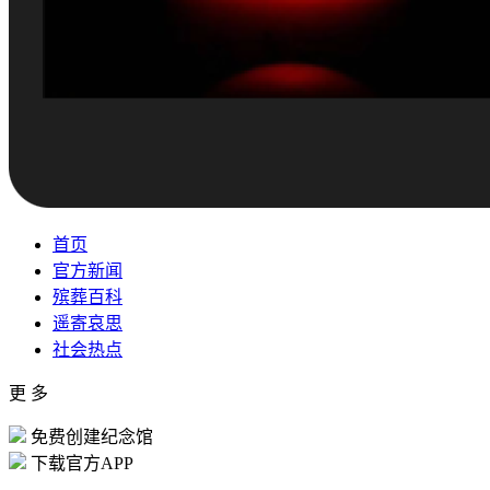
首页
官方新闻
殡葬百科
遥寄哀思
社会热点
更 多
免费创建纪念馆
下载官方APP