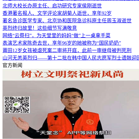
北师大校长办原主任、启功研究专家侯刚逝世
香港著名报人、文学评论家胡菊人逝世，享年92岁
著名急诊医学专家、北京协和医院急诊科原主任周玉淑逝世
英烈终归故里！这些细节写满敬意
网络“云祭扫”，为天堂里的妈妈“做”上一桌拿手菜
表演艺术家陈奇去世，享年96岁的她被称为“国民奶奶”
莆田12岁女孩被虐死案二审将开庭，此前一审继母被判死刑
山河无恙英烈归——第十二批在韩中国人民志愿军烈士遗骸迎
官方新闻