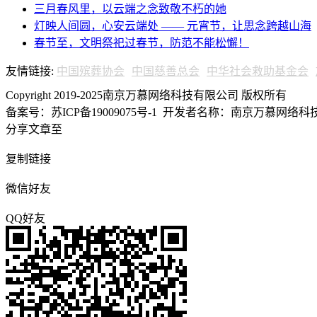
三月春风里，以云端之念致敬不朽的她
灯映人间圆，心安云端处 —— 元宵节，让思念跨越山海
春节至，文明祭祀过春节，防范不能松懈！
友情链接:
中国殡葬协会
中国慈善总会
中华社会救助基金会
Copyright 2019-2025南京万慕网络科技有限公司 版权所有
备案号：苏ICP备19009075号-1
开发者名称：南京万慕网络科技有
分享文章至
复制链接
微信好友
QQ好友