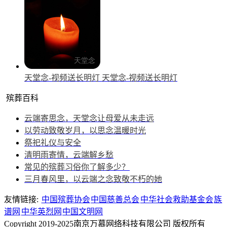
天堂念-视频送长明灯
天堂念-视频送长明灯
殡葬百科
云端寄思念，天堂念让母爱从未走远
以劳动致敬岁月，以思念温暖时光
祭祀礼仪与安全
清明雨寄情，云端解乡愁
常见的殡葬习俗你了解多少？
三月春风里，以云端之念致敬不朽的她
友情链接:
中国殡葬协会
中国慈善总会
中华社会救助基金会
族
谱网
中华英烈网
中国文明网
Copyright 2019-2025南京万慕网络科技有限公司 版权所有