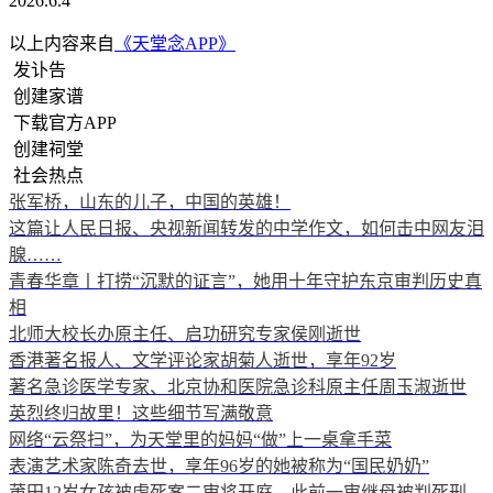
2026.6.4
以上内容来自
《天堂念APP》
发讣告
创建家谱
下载官方APP
创建祠堂
社会热点
张军桥，山东的儿子，中国的英雄！
这篇让人民日报、央视新闻转发的中学作文，如何击中网友泪
腺……
青春华章丨打捞“沉默的证言”，她用十年守护东京审判历史真
相
北师大校长办原主任、启功研究专家侯刚逝世
香港著名报人、文学评论家胡菊人逝世，享年92岁
著名急诊医学专家、北京协和医院急诊科原主任周玉淑逝世
英烈终归故里！这些细节写满敬意
网络“云祭扫”，为天堂里的妈妈“做”上一桌拿手菜
表演艺术家陈奇去世，享年96岁的她被称为“国民奶奶”
莆田12岁女孩被虐死案二审将开庭，此前一审继母被判死刑