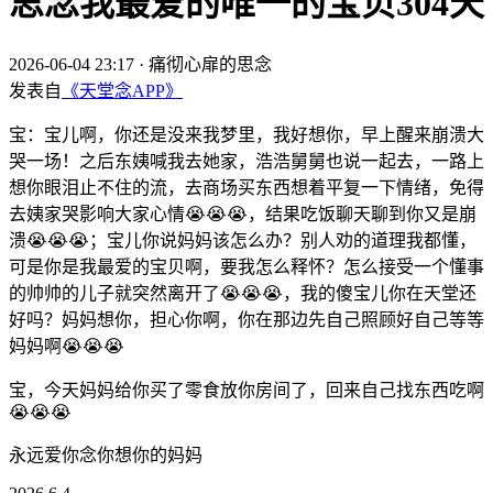
思念我最爱的唯一的宝贝304天
2026-06-04 23:17
·
痛彻心扉的思念
发表自
《天堂念APP》
宝：宝儿啊，你还是没来我梦里，我好想你，早上醒来崩溃大
哭一场！之后东姨喊我去她家，浩浩舅舅也说一起去，一路上
想你眼泪止不住的流，去商场买东西想着平复一下情绪，免得
去姨家哭影响大家心情😭😭😭，结果吃饭聊天聊到你又是崩
溃😭😭😭；宝儿你说妈妈该怎么办？别人劝的道理我都懂，
可是你是我最爱的宝贝啊，要我怎么释怀？怎么接受一个懂事
的帅帅的儿子就突然离开了😭😭😭，我的傻宝儿你在天堂还
好吗？妈妈想你，担心你啊，你在那边先自己照顾好自己等等
妈妈啊😭😭😭
宝，今天妈妈给你买了零食放你房间了，回来自己找东西吃啊
😭😭😭
永远爱你念你想你的妈妈