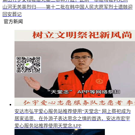
山河无恙英烈归——第十二批在韩中国人民志愿军烈士遗骸迎
回安葬记
官方新闻
安达市弘宇爱心服务站推荐使用“天堂念“
网上祭祀成为
居家追思、在外游子表达思念之情的首选，安达市宏宇
爱心服务站推荐使用天堂念APP