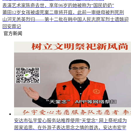
表演艺术家陈奇去世，享年96岁的她被称为“国民奶奶”
莆田12岁女孩被虐死案二审将开庭，此前一审继母被判死刑
山河无恙英烈归——第十二批在韩中国人民志愿军烈士遗骸迎
回安葬记
官方新闻
安达市弘宇爱心服务站推荐使用“天堂念“
网上祭祀成为
居家追思、在外游子表达思念之情的首选，安达市宏宇