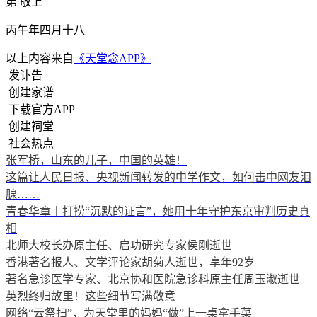
弟 敬上
丙午年四月十八
以上内容来自
《天堂念APP》
发讣告
创建家谱
下载官方APP
创建祠堂
社会热点
张军桥，山东的儿子，中国的英雄！
这篇让人民日报、央视新闻转发的中学作文，如何击中网友泪
腺……
青春华章丨打捞“沉默的证言”，她用十年守护东京审判历史真
相
北师大校长办原主任、启功研究专家侯刚逝世
香港著名报人、文学评论家胡菊人逝世，享年92岁
著名急诊医学专家、北京协和医院急诊科原主任周玉淑逝世
英烈终归故里！这些细节写满敬意
网络“云祭扫”，为天堂里的妈妈“做”上一桌拿手菜