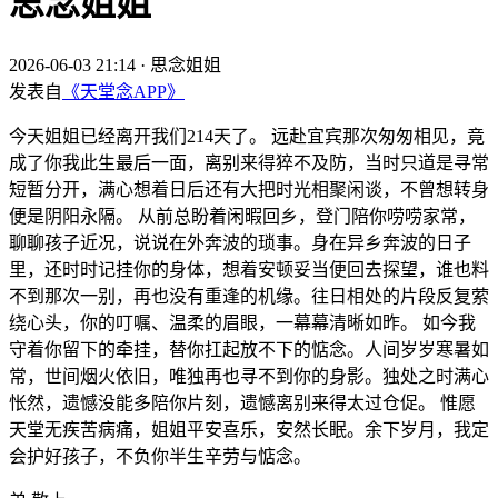
思念姐姐
2026-06-03 21:14
·
思念姐姐
发表自
《天堂念APP》
今天姐姐已经离开我们214天了。 远赴宜宾那次匆匆相见，竟
成了你我此生最后一面，离别来得猝不及防，当时只道是寻常
短暂分开，满心想着日后还有大把时光相聚闲谈，不曾想转身
便是阴阳永隔。 从前总盼着闲暇回乡，登门陪你唠唠家常，
聊聊孩子近况，说说在外奔波的琐事。身在异乡奔波的日子
里，还时时记挂你的身体，想着安顿妥当便回去探望，谁也料
不到那次一别，再也没有重逢的机缘。往日相处的片段反复萦
绕心头，你的叮嘱、温柔的眉眼，一幕幕清晰如昨。 如今我
守着你留下的牵挂，替你扛起放不下的惦念。人间岁岁寒暑如
常，世间烟火依旧，唯独再也寻不到你的身影。独处之时满心
怅然，遗憾没能多陪你片刻，遗憾离别来得太过仓促。 惟愿
天堂无疾苦病痛，姐姐平安喜乐，安然长眠。余下岁月，我定
会护好孩子，不负你半生辛劳与惦念。