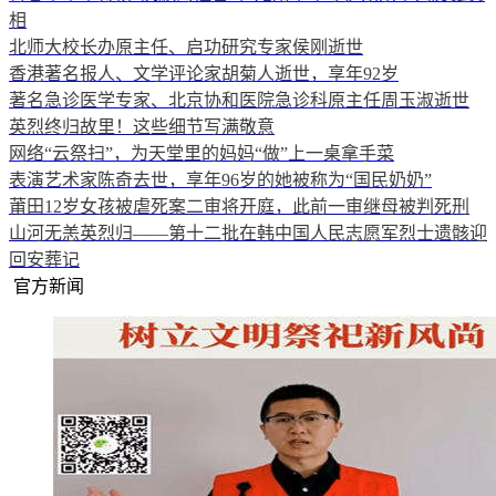
相
北师大校长办原主任、启功研究专家侯刚逝世
香港著名报人、文学评论家胡菊人逝世，享年92岁
著名急诊医学专家、北京协和医院急诊科原主任周玉淑逝世
英烈终归故里！这些细节写满敬意
网络“云祭扫”，为天堂里的妈妈“做”上一桌拿手菜
表演艺术家陈奇去世，享年96岁的她被称为“国民奶奶”
莆田12岁女孩被虐死案二审将开庭，此前一审继母被判死刑
山河无恙英烈归——第十二批在韩中国人民志愿军烈士遗骸迎
回安葬记
官方新闻