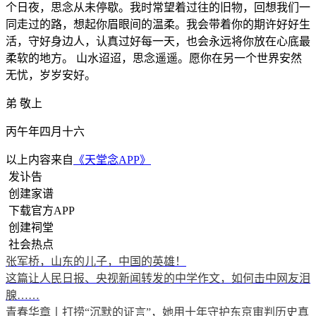
个日夜，思念从未停歇。我时常望着过往的旧物，回想我们一
同走过的路，想起你眉眼间的温柔。我会带着你的期许好好生
活，守好身边人，认真过好每一天，也会永远将你放在心底最
柔软的地方。 山水迢迢，思念遥遥。愿你在另一个世界安然
无忧，岁岁安好。
弟 敬上
丙午年四月十六
以上内容来自
《天堂念APP》
发讣告
创建家谱
下载官方APP
创建祠堂
社会热点
张军桥，山东的儿子，中国的英雄！
这篇让人民日报、央视新闻转发的中学作文，如何击中网友泪
腺……
青春华章丨打捞“沉默的证言”，她用十年守护东京审判历史真