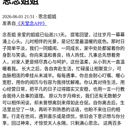
思念姐姐
2026-06-01 21:51
·
思念姐姐
发表自
《天堂念APP》
念吾姐 亲爱的姐姐已仙逝213天。 提笔回望，过往岁月一幕幕
涌上心头。儿时相伴的光景，是记忆里最温暖的底色。那时日
子简单平淡，我们一同嬉闹、一同成长，家中处处都留着你的
身影与笑语。你向来温和善良，待人热忱，凡事总先想着旁
人，对家人更是倾尽真心与呵护，这份温柔，从小到大一直温
暖着我。 长大之后，各自奔赴生活，忙碌虽让相聚变少，可
血脉相连的牵挂从未减半。每每遇事，你总会耐心叮嘱、暖心
宽慰，用你的阅历与包容为我排忧解难。你认真对待生活，用
心经营日常，把平凡的日子过得踏实又安稳，也用一言一行教
会我待人处事的道理。 原以为岁月绵长，我们还有无数朝夕
可以相伴闲谈，却未曾想离别来得如此仓促。自你离去后，生
活里总空了一块，再听不到熟悉的话语，也盼不来往日的相
聚。行走在世间，遇到喜乐或是烦忧，依旧会下意识想与你分
享，回过神来，才惊觉天人永隔，只剩满心思念。 这两百多