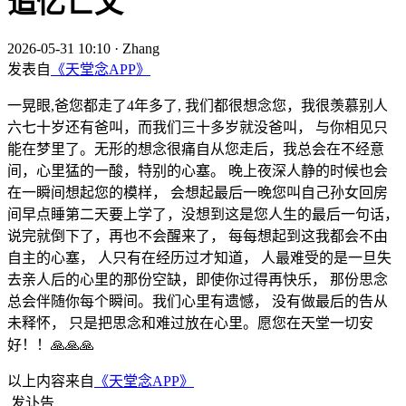
追忆亡父
2026-05-31 10:10
·
Zhang
发表自
《天堂念APP》
一晃眼,爸您都走了4年多了, 我们都很想念您，我很羡慕别人
六七十岁还有爸叫，而我们三十多岁就没爸叫， 与你相见只
能在梦里了。无形的想念很痛自从您走后，我总会在不经意
间，心里猛的一酸，特别的心塞。 晚上夜深人静的时候也会
在一瞬间想起您的模样， 会想起最后一晚您叫自己孙女回房
间早点睡第二天要上学了，没想到这是您人生的最后一句话，
说完就倒下了，再也不会醒来了， 每每想起到这我都会不由
自主的心塞， 人只有在经历过才知道， 人最难受的是一旦失
去亲人后的心里的那份空缺，即使你过得再快乐， 那份思念
总会伴随你每个瞬间。我们心里有遗憾， 没有做最后的告从
未释怀， 只是把思念和难过放在心里。愿您在天堂一切安
好！！🙏🙏🙏
以上内容来自
《天堂念APP》
发讣告