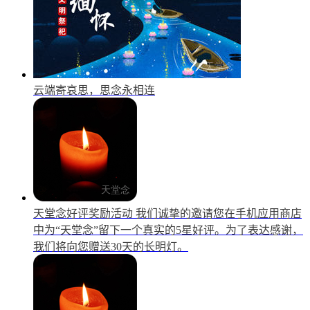
云端寄哀思，思念永相连
天堂念好评奖励活动
我们诚挚的邀请您在手机应用商店
中为“天堂念”留下一个真实的5星好评。为了表达感谢，
我们将向您赠送30天的长明灯。