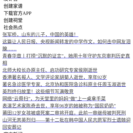
创建家谱
下载官方APP
创建祠堂
社会热点
张军桥，山东的儿子，中国的英雄！
这篇让人民日报、央视新闻转发的中学作文，如何击中网友泪
腺……
青春华章丨打捞“沉默的证言”，她用十年守护东京审判历史真
相
北师大校长办原主任、启功研究专家侯刚逝世
香港著名报人、文学评论家胡菊人逝世，享年92岁
著名急诊医学专家、北京协和医院急诊科原主任周玉淑逝世
英烈终归故里！这些细节写满敬意
网络“云祭扫”，为天堂里的妈妈“做”上一桌拿手菜
表演艺术家陈奇去世，享年96岁的她被称为“国民奶奶”
莆田12岁女孩被虐死案二审将开庭，此前一审继母被判死刑
山河无恙英烈归——第十二批在韩中国人民志愿军烈士遗骸迎
回安葬记