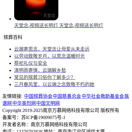
天堂念-视频送长明灯
天堂念-视频送长明灯
殡葬百科
云端寄思念，天堂念让母爱从未走远
以劳动致敬岁月，以思念温暖时光
祭祀礼仪与安全
清明雨寄情，云端解乡愁
常见的殡葬习俗你了解多少？
三月春风里，以云端之念致敬不朽的她
友情链接:
中国殡葬协会
中国慈善总会
中华社会救助基金会
族
谱网
中华英烈网
中国文明网
Copyright 2019-2025南京万慕网络科技有限公司 版权所有
备案号：苏ICP备19009075号-1
开发者名称：南京万慕网络科技有限公司
电话：13270702828
地址：南京市江宁区诚信大厦