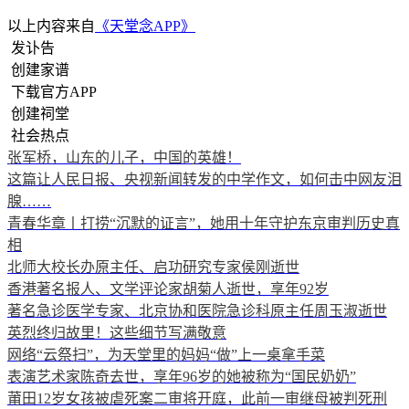
以上内容来自
《天堂念APP》
发讣告
创建家谱
下载官方APP
创建祠堂
社会热点
张军桥，山东的儿子，中国的英雄！
这篇让人民日报、央视新闻转发的中学作文，如何击中网友泪
腺……
青春华章丨打捞“沉默的证言”，她用十年守护东京审判历史真
相
北师大校长办原主任、启功研究专家侯刚逝世
香港著名报人、文学评论家胡菊人逝世，享年92岁
著名急诊医学专家、北京协和医院急诊科原主任周玉淑逝世
英烈终归故里！这些细节写满敬意
网络“云祭扫”，为天堂里的妈妈“做”上一桌拿手菜
表演艺术家陈奇去世，享年96岁的她被称为“国民奶奶”
莆田12岁女孩被虐死案二审将开庭，此前一审继母被判死刑