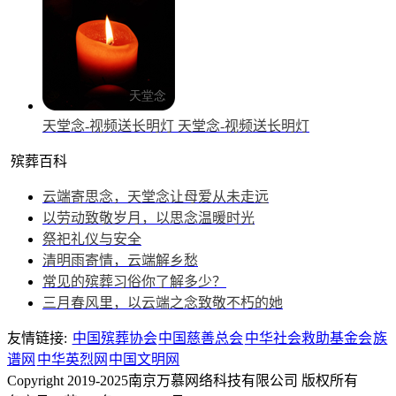
天堂念-视频送长明灯
天堂念-视频送长明灯
殡葬百科
云端寄思念，天堂念让母爱从未走远
以劳动致敬岁月，以思念温暖时光
祭祀礼仪与安全
清明雨寄情，云端解乡愁
常见的殡葬习俗你了解多少？
三月春风里，以云端之念致敬不朽的她
友情链接:
中国殡葬协会
中国慈善总会
中华社会救助基金会
族
谱网
中华英烈网
中国文明网
Copyright 2019-2025南京万慕网络科技有限公司 版权所有