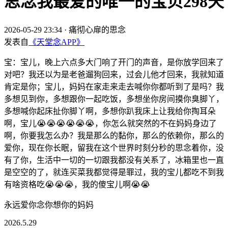
思念我最爱的唯一的宝贝298天
2026-05-29 23:34
·
痛彻心扉的思念
发表自
《天堂念APP》
宝：宝儿，晚上六点多大门响了开门的声音，是你放学回来了
对吧？我还以为是老爸遛狗回来，过会儿他才回来，我就知道
肯定是你；宝儿，妈妈在家走来走去喊你你都听到了是吗？我
多想见到你，多想跟你一起吃饭，多想坐你房间摸你臭脚丫，
多想喊你起床扯你脚丫啊，多想你趴我床上让我给你掏耳朵
啊，宝儿😭😭😭😭😭😭，你怎么就突然的不在妈妈身边了
啊，你要我怎么办？我是那么的黏你，那么的依赖你，那么的
爱你，现在你长眠，留我在这个世界时刻分秒的思念着你，没
有了你，生活中一切的一切跟我都没有关系了，冰箱里也一直
是空空的了，就连买菜我都觉得是罪过，我的宝儿都吃不到我
有啥资格吃😭😭😭，我的傻宝儿啊😭😭
永远爱你念你想你的妈妈
2026.5.29