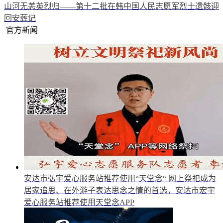
山河无恙英烈归——第十二批在韩中国人民志愿军烈士遗骸迎
回安葬记
官方新闻
安达市弘宇爱心服务站推荐使用“天堂念“
网上祭祀成为
居家追思、在外游子表达思念之情的首选，安达市宏宇
爱心服务站推荐使用天堂念APP