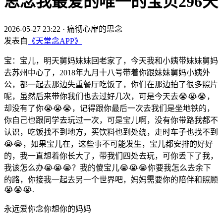
思念我最爱的唯一的宝贝296天
2026-05-27 23:22
·
痛彻心扉的思念
发表自
《天堂念APP》
宝：宝儿，明天舅妈妹妹回老家了，今天我和小姨带妹妹舅妈
去苏州中心了，2018年九月十八号带着你跟妹妹舅妈小姨外
公，都一起去那边失重餐厅吃饭了，你们在那边拍了很多照片
呢，虽然后来带你我们也去过好几次，可是今天去😭😭😭，
却没有了你😭😭😭，记得跟你最后一次去我们是坐地铁的，
你自己也跟同学去玩过一次，可是宝儿啊，没有你带路我都不
认识，吃饭找不到地方，买饮料也到处绕，走时车子也找不到
😭😭，如果宝儿在，这些事不可能发生，宝儿都安排的好好
的，我一直想着你长大了，带我们四处去玩，可你丢下了我，
我该怎么办😭😭😭？我的傻宝儿😭😭😭你要我怎么去余下
的路，你接我一起去另一个世界吧，妈妈需要你的陪伴和照顾
😭😭😭.
永远爱你念你想你的妈妈