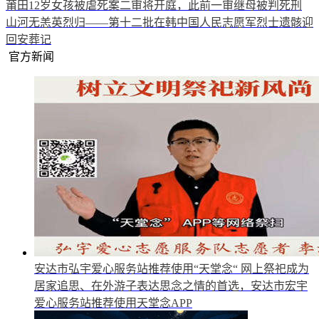
莆田12岁女孩被虐死案二审将开庭，此前一审继母被判死刑
山河无恙英烈归——第十二批在韩中国人民志愿军烈士遗骸迎
回安葬记
官方新闻
安达市弘宇爱心服务站推荐使用“天堂念“
网上祭祀成为
居家追思、在外游子表达思念之情的首选，安达市宏宇
爱心服务站推荐使用天堂念APP