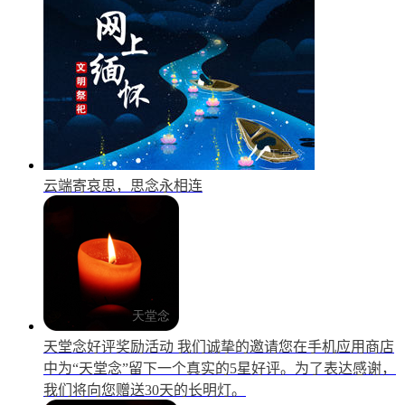
云端寄哀思，思念永相连
天堂念好评奖励活动
我们诚挚的邀请您在手机应用商店
中为“天堂念”留下一个真实的5星好评。为了表达感谢，
我们将向您赠送30天的长明灯。