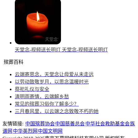
天堂念-视频送长明灯
天堂念-视频送长明灯
殡葬百科
云端寄思念，天堂念让母爱从未走远
以劳动致敬岁月，以思念温暖时光
祭祀礼仪与安全
清明雨寄情，云端解乡愁
常见的殡葬习俗你了解多少？
三月春风里，以云端之念致敬不朽的她
友情链接:
中国殡葬协会
中国慈善总会
中华社会救助基金会
族
谱网
中华英烈网
中国文明网