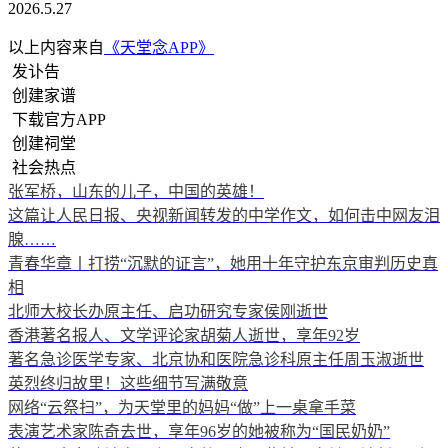
2026.5.27
以上内容来自
《天堂念APP》
发讣告
创建家谱
下载官方APP
创建祠堂
社会热点
张军桥，山东的儿子，中国的英雄！
这篇让人民日报、央视新闻转发的中学作文，如何击中网友泪
腺……
青春华章丨打捞“沉默的证言”，她用十年守护东京审判历史真
相
北师大校长办原主任、启功研究专家侯刚逝世
香港著名报人、文学评论家胡菊人逝世，享年92岁
著名急诊医学专家、北京协和医院急诊科原主任周玉淑逝世
英烈终归故里！这些细节写满敬意
网络“云祭扫”，为天堂里的妈妈“做”上一桌拿手菜
表演艺术家陈奇去世，享年96岁的她被称为“国民奶奶”