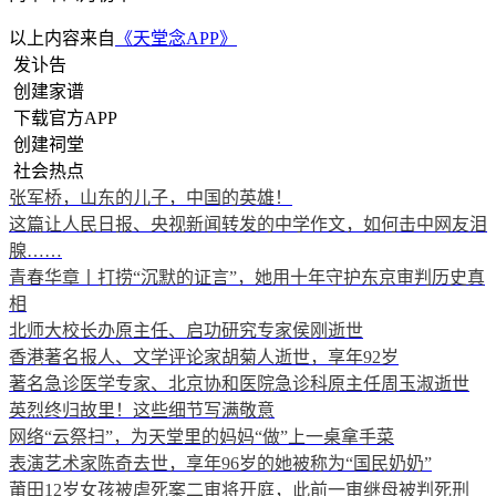
以上内容来自
《天堂念APP》
发讣告
创建家谱
下载官方APP
创建祠堂
社会热点
张军桥，山东的儿子，中国的英雄！
这篇让人民日报、央视新闻转发的中学作文，如何击中网友泪
腺……
青春华章丨打捞“沉默的证言”，她用十年守护东京审判历史真
相
北师大校长办原主任、启功研究专家侯刚逝世
香港著名报人、文学评论家胡菊人逝世，享年92岁
著名急诊医学专家、北京协和医院急诊科原主任周玉淑逝世
英烈终归故里！这些细节写满敬意
网络“云祭扫”，为天堂里的妈妈“做”上一桌拿手菜
表演艺术家陈奇去世，享年96岁的她被称为“国民奶奶”
莆田12岁女孩被虐死案二审将开庭，此前一审继母被判死刑