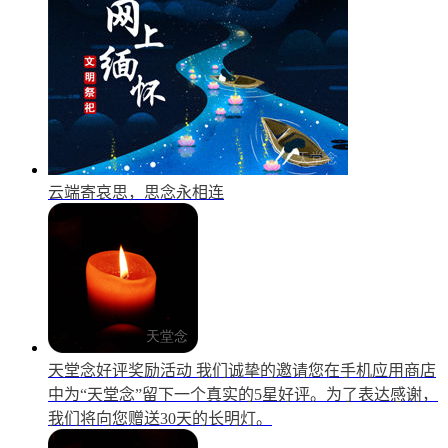
云端寄哀思，思念永相连
天堂念好评奖励活动
我们诚挚的邀请您在手机应用商店
中为“天堂念”留下一个真实的5星好评。为了表达感谢，
我们将向您赠送30天的长明灯。