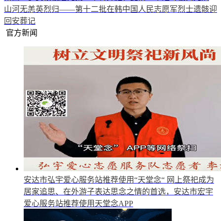
山河无恙英烈归——第十二批在韩中国人民志愿军烈士遗骸迎
回安葬记
官方新闻
安达市弘宇爱心服务站推荐使用“天堂念“
网上祭祀成为
居家追思、在外游子表达思念之情的首选，安达市宏宇
爱心服务站推荐使用天堂念APP