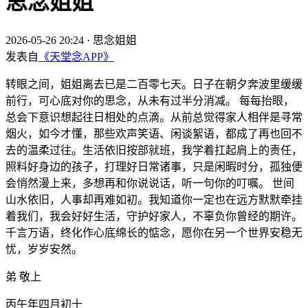
思念姐姐
2026-05-26 20:24
·
思念姐姐
发表自
《天堂念APP》
转眼之间，姐姐离去已是二百零七天。日子在朝夕奔波里缓缓
前行，可心底对你的思念，从未有过半分消减。 每每抬眼，
总会下意识想起往日相处的点滴。从前总觉得家人相伴是寻常
烟火，如今才懂，那些欢声笑语、闲谈絮语，都成了再也回不
去的温柔过往。生活依旧按部就班，我学着扛起肩上的责任，
照料好身边的孩子，打理好日常诸事，只是闲暇时分，孤独便
会悄然漫上来，多想再和你说说话，听一句你的叮嘱。 世间
山水依旧，人事却再难如初。我知道你一定也在远方默默牵挂
着我们，我会好好生活，守护好家人，不辜负你曾经的期许。
千言万语，终化作心底绵长的惦念，愿你在另一个世界安稳无
忧，岁岁安然。
弟 敬上
丙午年四月初十