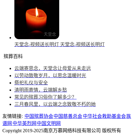
天堂念-视频送长明灯
天堂念-视频送长明灯
殡葬百科
云端寄思念，天堂念让母爱从未走远
以劳动致敬岁月，以思念温暖时光
祭祀礼仪与安全
清明雨寄情，云端解乡愁
常见的殡葬习俗你了解多少？
三月春风里，以云端之念致敬不朽的她
友情链接:
中国殡葬协会
中国慈善总会
中华社会救助基金会
族
谱网
中华英烈网
中国文明网
Copyright 2019-2025南京万慕网络科技有限公司 版权所有