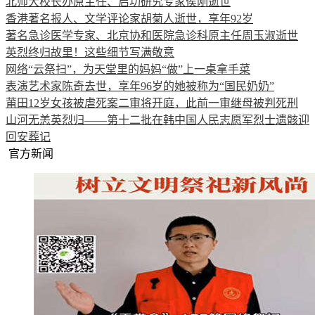
北师大校长办原主任、启功研究专家侯刚逝世
香港著名报人、文学评论家胡菊人逝世，享年92岁
著名急诊医学专家、北京协和医院急诊科原主任周玉淑逝世
英烈终归故里！这些细节写满敬意
网络“云祭扫”，为天堂里的妈妈“做”上一桌拿手菜
表演艺术家陈奇去世，享年96岁的她被称为“国民奶奶”
莆田12岁女孩被虐死案二审将开庭，此前一审继母被判死刑
山河无恙英烈归——第十二批在韩中国人民志愿军烈士遗骸迎
回安葬记
官方新闻