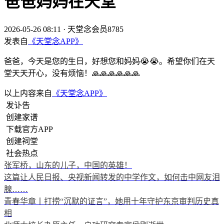
爸爸妈妈在天堂
2026-05-26 08:11
·
天堂念会员8785
发表自
《天堂念APP》
爸爸，今天是您的生日，好想您和妈妈😭😭。希望你们在天
堂天天开心，没有烦恼！🙏🙏🙏🙏🙏🙏
以上内容来自
《天堂念APP》
发讣告
创建家谱
下载官方APP
创建祠堂
社会热点
张军桥，山东的儿子，中国的英雄！
这篇让人民日报、央视新闻转发的中学作文，如何击中网友泪
腺……
青春华章丨打捞“沉默的证言”，她用十年守护东京审判历史真
相