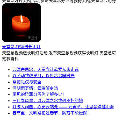
天堂念好评奖励活动,参与天堂念好评可获得奖励,天堂念应用好
天堂念-视频送长明灯
天堂念视频送长明灯活动,发布天堂念视频获得长明灯,天堂念
殡葬百科
云端寄思念，天堂念让母爱从未走远
以劳动致敬岁月，以思念温暖时光
祭祀礼仪与安全
清明雨寄情，云端解乡愁
常见的殡葬习俗你了解多少？
三月春风里，以云端之念致敬不朽的她
灯映人间圆，心安云端处 —— 元宵节，让思念跨越山海
春节至，文明祭祀过春节，防范不能松懈！