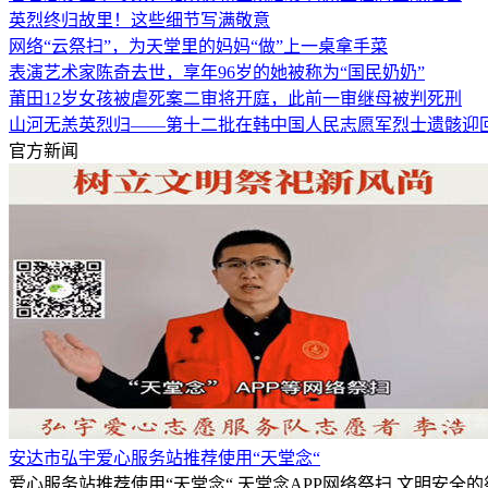
英烈终归故里！这些细节写满敬意
网络“云祭扫”，为天堂里的妈妈“做”上一桌拿手菜
表演艺术家陈奇去世，享年96岁的她被称为“国民奶奶”
莆田12岁女孩被虐死案二审将开庭，此前一审继母被判死刑
山河无恙英烈归——第十二批在韩中国人民志愿军烈士遗骸迎
官方新闻
安达市弘宇爱心服务站推荐使用“天堂念“
爱心服务站推荐使用“天堂念“,天堂念APP网络祭扫,文明安全