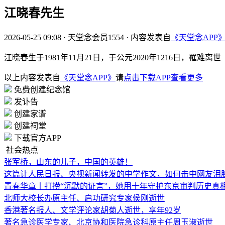
江晓春先生
2026-05-25 09:08
·
天堂念会员1554
·
内容发表自
《天堂念APP
江晓春生于1981年11月21日，于公元2020年1216日，罹难离世
以上内容发表自
《天堂念APP》
请
点击下载APP查看更多
免费创建纪念馆
发讣告
创建家谱
创建祠堂
下载官方APP
社会热点
张军桥，山东的儿子，中国的英雄！
这篇让人民日报、央视新闻转发的中学作文，如何击中网友泪
青春华章丨打捞“沉默的证言”，她用十年守护东京审判历史真
北师大校长办原主任、启功研究专家侯刚逝世
香港著名报人、文学评论家胡菊人逝世，享年92岁
著名急诊医学专家、北京协和医院急诊科原主任周玉淑逝世