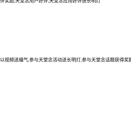
评奖励,天堂念用户好评,天堂念应用好评送长明灯
可以视频送福气,参与天堂念活动送长明灯,参与天堂念话题获得奖