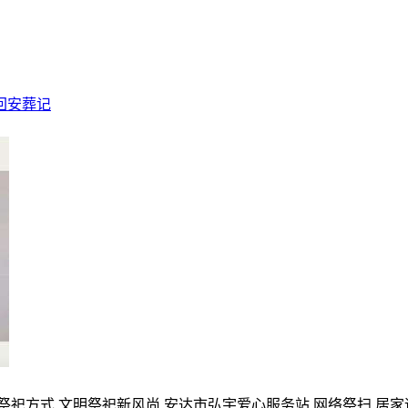
回安葬记
的祭祀方式,文明祭祀新风尚,安达市弘宇爱心服务站,网络祭扫,居