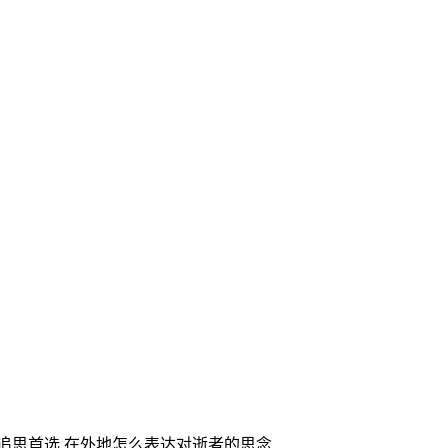
家追思首选,在外地怎么表达对逝者的思念