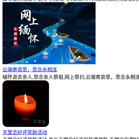
云端寄哀思，思念永相连
缅怀逝去亲人,思念亲人祭祖,网上祭扫,云端寄哀思，思念永相连
天堂念好评奖励活动