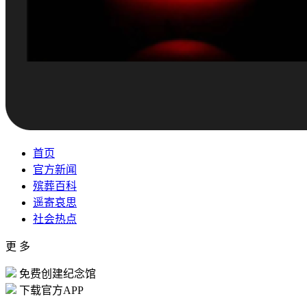
首页
官方新闻
殡葬百科
遥寄哀思
社会热点
更 多
免费创建纪念馆
下载官方APP