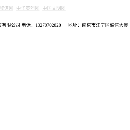
族谱网
中华英烈网
中国文明网
限公司 电话：13270702828 地址：南京市江宁区诚信大厦