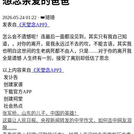
想念亲爱的爸爸
2026-05-24 01:22
·
👑琦琦
发表自
《天堂念APP》
怎么会不遗憾呢！连最后一面都没见到，其实只有我自己知
道，，对你的离开，是我永远过不去的坎，不能言语，其实我
也明白这世间的生老病死都不由人，只是……对于你的离开我
全是遗憾 人生终有一別，接受了离别却低估了思念
以上内容来自
《天堂念APP》
发讣告
创建家谱
下载官方APP
创建祠堂
社会热点
张军桥，山东的儿子，中国的英雄！
这篇让人民日报、央视新闻转发的中学作文，如何击中网友泪
腺……