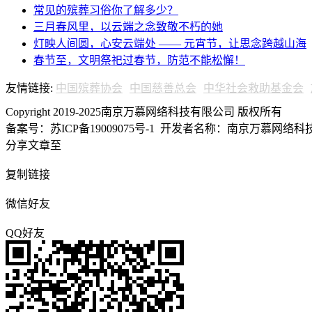
常见的殡葬习俗你了解多少？
三月春风里，以云端之念致敬不朽的她
灯映人间圆，心安云端处 —— 元宵节，让思念跨越山海
春节至，文明祭祀过春节，防范不能松懈！
友情链接:
中国殡葬协会
中国慈善总会
中华社会救助基金会
Copyright 2019-2025南京万慕网络科技有限公司 版权所有
备案号：苏ICP备19009075号-1
开发者名称：南京万慕网络科技有
分享文章至
复制链接
微信好友
QQ好友