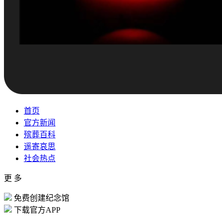
首页
官方新闻
殡葬百科
遥寄哀思
社会热点
更 多
免费创建纪念馆
下载官方APP