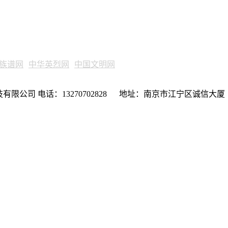
族谱网
中华英烈网
中国文明网
限公司 电话：13270702828 地址：南京市江宁区诚信大厦