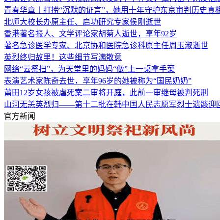
青春华章丨打捞“沉默的证言”，她用十年守护东京审判历史真
北师大校长办原主任、启功研究专家侯刚逝世
香港著名报人、文学评论家胡菊人逝世，享年92岁
著名急诊医学专家、北京协和医院急诊科原主任周玉淑逝世
英烈终归故里！这些细节写满敬意
网络“云祭扫”，为天堂里的妈妈“做”上一桌拿手菜
表演艺术家陈奇去世，享年96岁的她被称为“国民奶奶”
莆田12岁女孩被虐死案二审将开庭，此前一审继母被判死刑
山河无恙英烈归——第十二批在韩中国人民志愿军烈士遗骸迎
官方新闻