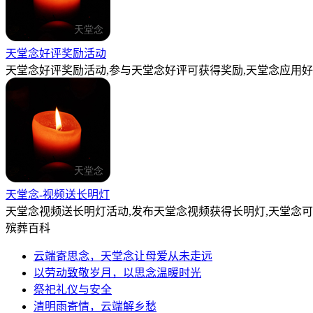
天堂念好评奖励活动
天堂念好评奖励活动,参与天堂念好评可获得奖励,天堂念应用好
天堂念-视频送长明灯
天堂念视频送长明灯活动,发布天堂念视频获得长明灯,天堂念
殡葬百科
云端寄思念，天堂念让母爱从未走远
以劳动致敬岁月，以思念温暖时光
祭祀礼仪与安全
清明雨寄情，云端解乡愁