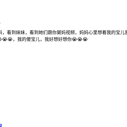
》
，看到妹妹，看到她们跟你舅妈视频，妈妈心里想着我的宝儿我
😭😭，我的傻宝儿，我好想好想你😭😭😭
腺……