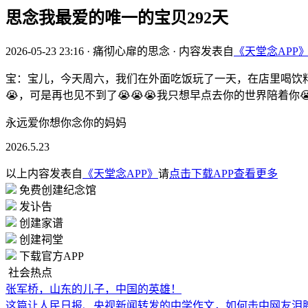
思念我最爱的唯一的宝贝292天
2026-05-23 23:16
·
痛彻心扉的思念
·
内容发表自
《天堂念APP
宝：宝儿，今天周六，我们在外面吃饭玩了一天，在店里喝饮料
😭，可是再也见不到了😭😭😭我只想早点去你的世界陪着你😭
永远爱你想你念你的妈妈
2026.5.23
以上内容发表自
《天堂念APP》
请
点击下载APP查看更多
免费创建纪念馆
发讣告
创建家谱
创建祠堂
下载官方APP
社会热点
张军桥，山东的儿子，中国的英雄！
这篇让人民日报、央视新闻转发的中学作文，如何击中网友泪