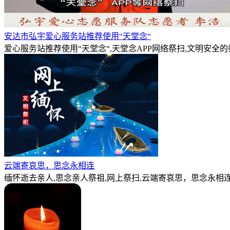
安达市弘宇爱心服务站推荐使用“天堂念“
爱心服务站推荐使用“天堂念“,天堂念APP网络祭扫,文明安全
云端寄哀思，思念永相连
缅怀逝去亲人,思念亲人祭祖,网上祭扫,云端寄哀思，思念永相连