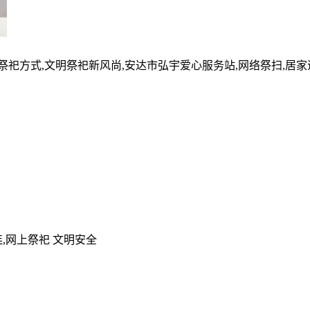
的祭祀方式,文明祭祀新风尚,安达市弘宇爱心服务站,网络祭扫,居
,网上祭祀 文明安全