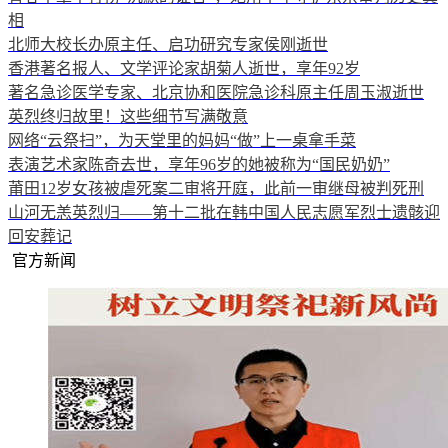
相
北师大校长办原主任、启功研究专家侯刚逝世
香港著名报人、文学评论家胡菊人逝世，享年92岁
著名急诊医学专家、北京协和医院急诊科原主任周玉淑逝世
英烈终归故里！这些细节写满敬意
网络“云祭扫”，为天堂里的妈妈“做”上一桌拿手菜
表演艺术家陈奇去世，享年96岁的她被称为“国民奶奶”
莆田12岁女孩被虐死案二审将开庭，此前一审继母被判死刑
山河无恙英烈归——第十二批在韩中国人民志愿军烈士遗骸迎
回安葬记
官方新闻