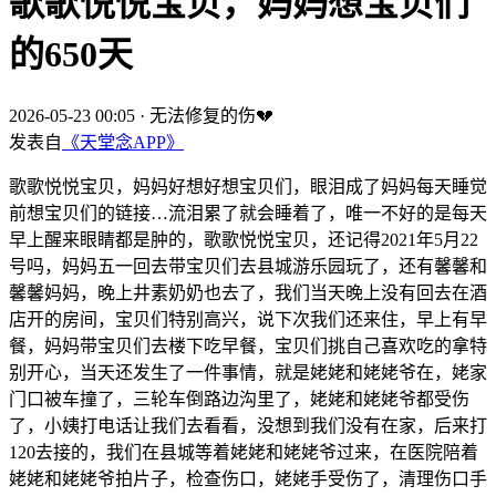
歌歌悦悦宝贝，妈妈想宝贝们
的650天
2026-05-23 00:05
·
无法修复的伤💔
发表自
《天堂念APP》
歌歌悦悦宝贝，妈妈好想好想宝贝们，眼泪成了妈妈每天睡觉
前想宝贝们的链接…流泪累了就会睡着了，唯一不好的是每天
早上醒来眼睛都是肿的，歌歌悦悦宝贝，还记得2021年5月22
号吗，妈妈五一回去带宝贝们去县城游乐园玩了，还有馨馨和
馨馨妈妈，晚上井素奶奶也去了，我们当天晚上没有回去在酒
店开的房间，宝贝们特别高兴，说下次我们还来住，早上有早
餐，妈妈带宝贝们去楼下吃早餐，宝贝们挑自己喜欢吃的拿特
别开心，当天还发生了一件事情，就是姥姥和姥姥爷在，姥家
门口被车撞了，三轮车倒路边沟里了，姥姥和姥姥爷都受伤
了，小姨打电话让我们去看看，没想到我们没有在家，后来打
120去接的，我们在县城等着姥姥和姥姥爷过来，在医院陪着
姥姥和姥姥爷拍片子，检查伤口，姥姥手受伤了，清理伤口手