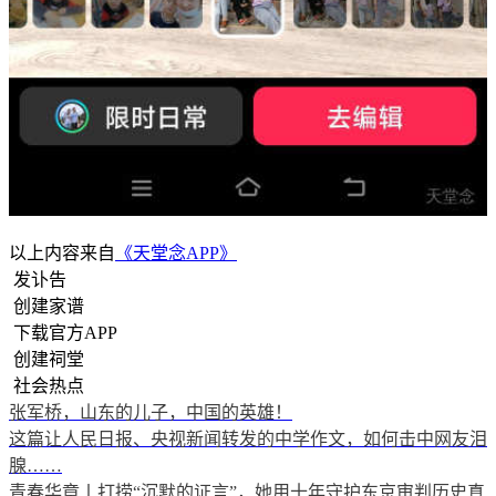
以上内容来自
《天堂念APP》
发讣告
创建家谱
下载官方APP
创建祠堂
社会热点
张军桥，山东的儿子，中国的英雄！
这篇让人民日报、央视新闻转发的中学作文，如何击中网友泪
腺……
青春华章丨打捞“沉默的证言”，她用十年守护东京审判历史真