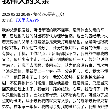
我伟大的父亲
2026-05-22 20:46
·
🦋ঞ汉の哥古₅₂₀💞
发表自
《天堂念APP》
我的父亲很爱我，可惜年轻的我不懂事，没有体会父亲的辛
苦，曾经他为我的付出我都认为理所当然，也因为曾经年少失
恋觉得因为父亲太过紧张总是天天打电话给他，总是叫他跟我
回家吃饭，以至他提出分手，还分得很切底，没有的通知，没
有提示，手机，工作地点，出租房都找不到，我居然怪罪我的
父亲，最后离家出走，最后看不到他的最后一面，曾经他说他
生病了，让我回去照顾，我回去过，认为他会没有事，再次为
了追求爱情，重新爱上一个穷小子，父亲担心，唉，我太不懂
事了，他已经走了二十多年，我没心没肺，记忆也越来越模
糊，不记得他什么时候走，因为他最后一程没有送，只是当天
回家他已经上山了，我看到一路的纸钱，心痛，我后悔了，所
以只能同他分手，因为还有母亲，我不想再后悔，可能为了点
点的母爱吧，从小最爱我的就只有父亲，我的母亲最爱也只有
弟弟，在娘家一年多，我的母亲对我的爱也变了，我知道她嫌