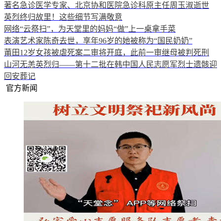
著名急诊医学专家、北京协和医院急诊科原主任周玉淑逝世
英烈终归故里！这些细节写满敬意
网络“云祭扫”，为天堂里的妈妈“做”上一桌拿手菜
表演艺术家陈奇去世，享年96岁的她被称为“国民奶奶”
莆田12岁女孩被虐死案二审将开庭，此前一审继母被判死刑
山河无恙英烈归——第十二批在韩中国人民志愿军烈士遗骸迎
回安葬记
官方新闻