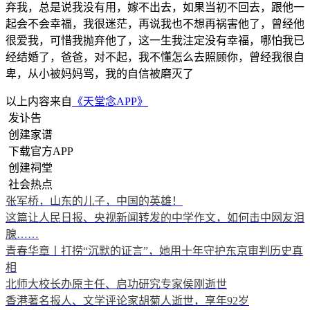
弃我，总是说我没有用，嫁不出去，如果当初不回去，跟他一
起会不会幸福，我很迷茫，再说我也不想再祸害他了，曾经他
很爱我，可惜我抛弃他了，这一生我注定没有幸福，哪怕我已
经结婚了，爸爸，对不起，我不懂怎么去照顾你，曾经我很自
卑，从小被妈妈骂，我的自信被磨灭了
以上内容来自
《天堂念APP》
发讣告
创建家谱
下载官方APP
创建祠堂
社会热点
张军桥，山东的儿子，中国的英雄！
这篇让人民日报、央视新闻转发的中学作文，如何击中网友泪
腺……
青春华章丨打捞“沉默的证言”，她用十年守护东京审判历史真
相
北师大校长办原主任、启功研究专家侯刚逝世
香港著名报人、文学评论家胡菊人逝世，享年92岁