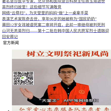
著名急诊医学专家、北京协和医院急诊科原主任周玉淑逝世
英烈终归故里！这些细节写满敬意
网络“云祭扫”，为天堂里的妈妈“做”上一桌拿手菜
表演艺术家陈奇去世，享年96岁的她被称为“国民奶奶”
莆田12岁女孩被虐死案二审将开庭，此前一审继母被判死刑
山河无恙英烈归——第十二批在韩中国人民志愿军烈士遗骸迎
回安葬记
官方新闻