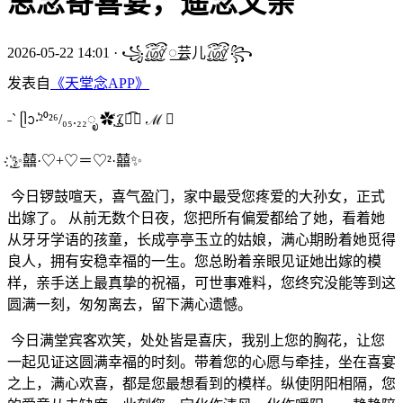
思念寄喜宴，遥念父亲
2026-05-22 14:01
·
꧁꫞꯭芸儿꫞꧂
发表自
《天堂念APP》
˗ˋ ᥫᩣ‧̍²⁰²⁶/₀₅.₂₂ೃ ✿҉͜ ζั͡✿ ℳ ❀
͜҉✨囍·♡+♡＝♡²·囍✨
今日锣鼓喧天，喜气盈门，家中最受您疼爱的大孙女，正式
出嫁了。 从前无数个日夜，您把所有偏爱都给了她，看着她
从牙牙学语的孩童，长成亭亭玉立的姑娘，满心期盼着她觅得
良人，拥有安稳幸福的一生。您总盼着亲眼见证她出嫁的模
样，亲手送上最真挚的祝福，可世事难料，您终究没能等到这
圆满一刻，匆匆离去，留下满心遗憾。
今日满堂宾客欢笑，处处皆是喜庆，我别上您的胸花，让您
一起见证这圆满幸福的时刻。带着您的心愿与牵挂，坐在喜宴
之上，满心欢喜，都是您最想看到的模样。纵使阴阳相隔，您