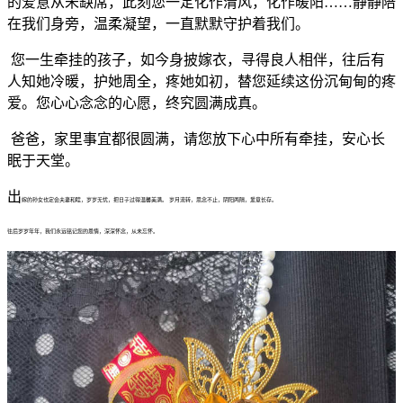
的爱意从未缺席，此刻您一定化作清风，化作暖阳……静静陪
在我们身旁，温柔凝望，一直默默守护着我们。
您一生牵挂的孩子，如今身披嫁衣，寻得良人相伴，往后有
人知她冷暖，护她周全，疼她如初，替您延续这份沉甸甸的疼
爱。您心心念念的心愿，终究圆满成真。
爸爸，家里事宜都很圆满，请您放下心中所有牵挂，安心长
眠于天堂。
出
嫁的孙女也定会夫妻和睦，岁岁无忧，把日子过得温馨美满。 岁月流转，思念不止，阴阳两隔，爱意长存。
往后岁岁年年，我们永远铭记您的恩情，深深怀念，从未忘怀。