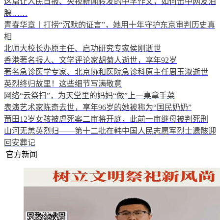
这篇让人民日报、央视新闻转发的中学作文，如何击中网友泪
腺……
青春华章丨打捞“沉默的证言”，她用十年守护东京审判历史真
相
北师大校长办原主任、启功研究专家侯刚逝世
香港著名报人、文学评论家胡菊人逝世，享年92岁
著名急诊医学专家、北京协和医院急诊科原主任周玉淑逝世
英烈终归故里！这些细节写满敬意
网络“云祭扫”，为天堂里的妈妈“做”上一桌拿手菜
表演艺术家陈奇去世，享年96岁的她被称为“国民奶奶”
莆田12岁女孩被虐死案二审将开庭，此前一审继母被判死刑
山河无恙英烈归——第十二批在韩中国人民志愿军烈士遗骸迎
回安葬记
官方新闻