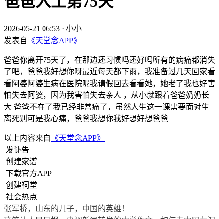
爸爸入土第75天
2026-05-21 06:53
·
小小
发表自
《天堂念APP》
爸爸你离开75天了，在那边还习惯吗还好吗所有的病痛都消失
了吧，爸爸我好想你呀最近每天都下雨，我准备过几天回家看
看阿婆阿婆生病在医院呢我请假回去看看她，她老了我也好害
怕失去阿婆，因为我害怕失去亲人 ，从小就跟着爸爸奶奶长
大 爸爸不在了我已经非常痛了，虽然人生这一课需要面对生
离死别可是我心痛，爸爸我想你我好想好想爸爸
以上内容来自
《天堂念APP》
发讣告
创建家谱
下载官方APP
创建祠堂
社会热点
张军桥，山东的儿子，中国的英雄！