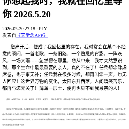
你想起我时，我就在回忆里等
你 2026.5.20
2026-05-20 23:18
·
PLY
发表自
《天堂念APP》
您离开后，便成了我回忆里的存在，我时常会在某个不经
意的瞬间，一首老歌，一条旧路，一个熟悉的背影，一阵晚
风，一场大雨……忽然愣在那里，悲从中来！我才突然意识
到，那个生命中最最重要的亲人，真的不在了！任凭想念肆虐
席卷，也于事无补；任凭我在很多时候，想再叫您一声，也无
人回应！这世界万物的变化，太阳东升西落，人间嬉笑苦乐，
都再与您无关了！薄薄一层土，便再也见不到我最亲的人！
后来，在我开心时、难过时、失眠时、得意时、失落时……我总会想起您，想到如果您还能继续参与到我的生活中该有多好！
我时常会忆起小时候，您总是很早起床给我们准备早餐，用暖瓶去买豆浆，我们不用早起，睡到自然醒随时都有热乎乎的豆浆喝，也有糖果子，有荷包蛋，有
各式各样好吃的早点🍜小时候 我偶尔会因着凉胃疼得彻夜难眠，偶尔也会发烧咳嗽，生病难受，您总能从小医院给我买来灵丹小药把我从痛苦中拉回来，还特别为
我准备煮鸡蛋和好吃的桃罐头😋那时，作为病号的我总能享受特别优待🥰耳濡目染，您用行动教会我怎样照顾好孩子和家庭，怎样做一个暖心的好妈妈，多年后我才
得以把王瀚霆也养得那么好！