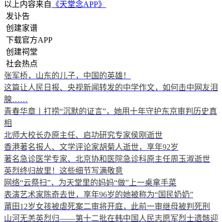
以上内容来自
《天堂念APP》
发讣告
创建家谱
下载官方APP
创建祠堂
社会热点
张军桥，山东的儿子，中国的英雄！
这篇让人民日报、央视新闻转发的中学作文，如何击中网友泪
腺……
青春华章丨打捞“沉默的证言”，她用十年守护东京审判历史真
相
北师大校长办原主任、启功研究专家侯刚逝世
香港著名报人、文学评论家胡菊人逝世，享年92岁
著名急诊医学专家、北京协和医院急诊科原主任周玉淑逝世
英烈终归故里！这些细节写满敬意
网络“云祭扫”，为天堂里的妈妈“做”上一桌拿手菜
表演艺术家陈奇去世，享年96岁的她被称为“国民奶奶”
莆田12岁女孩被虐死案二审将开庭，此前一审继母被判死刑
山河无恙英烈归——第十二批在韩中国人民志愿军烈士遗骸迎