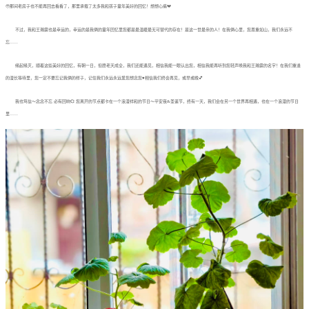
🥹那间老房子也不能再回去看看了，那里承载了太多我和孩子童年美好的回忆！想想心痛💔
不过，我和王瀚霆也是幸运的，幸运的是我俩的童年回忆里您都是最温暖最无可替代的存在！是这一世最亲的人！在我俩心里，您恩重如山，我们永远不
忘……
缘起缘灭，顺着这些美好的回忆，有朝一日，但愿老天成全，我们还能遇见，相信我能一眼认出您，相信我能再听到您轻声唤我和王瀚霆的名字！在我们重逢
的漫长等待里，您一定不要忘记我俩的样子，记住我们永远永远爱您想念您♥️相信我们终会再见，或早或晚💕
我也笃信～念念不忘 必有回响💞 您离开的节点都卡在一个浪漫祥和的节日～平安夜&圣诞节，终有一天，我们会在另一个世界再相遇，也在一个浪漫的节日
里……