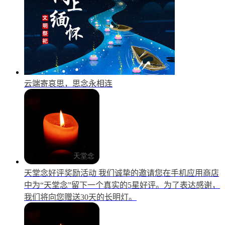
云端寄哀思，思念永相连
天堂念好评奖励活动
我们诚挚的邀请您在手机应用商店
中为“天堂念”留下一个真实的5星好评。为了表达感谢，
我们将向您赠送30天的长明灯。