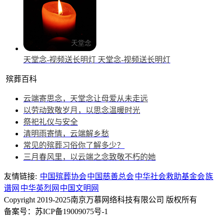
天堂念-视频送长明灯
天堂念-视频送长明灯
殡葬百科
云端寄思念，天堂念让母爱从未走远
以劳动致敬岁月，以思念温暖时光
祭祀礼仪与安全
清明雨寄情，云端解乡愁
常见的殡葬习俗你了解多少？
三月春风里，以云端之念致敬不朽的她
友情链接:
中国殡葬协会
中国慈善总会
中华社会救助基金会
族
谱网
中华英烈网
中国文明网
Copyright 2019-2025南京万慕网络科技有限公司 版权所有
备案号：苏ICP备19009075号-1