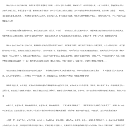
我会忆起小时候的田间小路，您经常用三轮车带着我下地玩耍，一不小心偶尔也会翻车，我掉进沟里，被逗得哈哈大笑，一点儿也不害怕，翻车都是快乐的！
只要有您陪在身边，多难的事都不叫事，都能轻而易举被化解，那时小小的我心里您就是英雄，是时时都能给我带来安全感的英雄，是避风港，是依靠……闲暇时，
哥哥姐姐们都去上班干活了，我就和您在家里炕头上聊天，给您摘白头发，那时您已经有白发，但在我心里却始终是年轻的，只要能和您在一起，中午只吃馒头加白
糖都是开心的！
小时候的我很享受有您陪伴的时光，那时的我是松弛的，踏实的，平静的……和长大回家上学后的我判若两人！我曾无数次因为想要回到您身边而崩溃大哭，
也曾无数次在心里偷偷想您，睡觉时您在身边的咳嗽声，我至今念念不忘！夏天的夜晚您在身边摇着蒲扇，舒缓的节奏，伴着几声咳嗽，我便能安然入睡……
我也时常会忆起在华馨公寓的日子，那段我们一起共度的美好而难忘的时光，您帮我带王瀚霆，每天风雨无阻带他去小花园遛弯，去沃尔玛超市玩儿，每天都
能淘到很多好吃的，王瀚霆是免费试吃里最小的客人，超市一圈逛下来，他都能吃饱了，呵呵🤭那段日子是王瀚霆被照顾得最好、最无病无灾的一段时光！ 我也时
常会想，等以后有条件了，我要买回华馨公寓的房子，追回所有属于那套房子里此生最最难忘、最最幸福温暖的时光！可物是人非，一切还回得去吗？不过 只是偶
尔想想心里都美好温暖的不行！回不去的时光就珍藏在心底吧，难忘就不要忘，毕竟一生的好日子就那么多，幸福瞬间也总是转瞬即逝……
每当回忆起这些我都会泪流满面🥹会偷偷哭很久……我也默默许愿🎋祈求上天能再给我机会，有朝一日能让我与您再度重逢…… 有人曾说去世的人会变成星
星，在天上守望着她的家人；宗教里讲下一个轮回里，亲人们都还会相见；我不清楚个中缘由，但我选择全部相信！
我知道您喜欢花，在您走后，生活中只要遇到好看的花花我都会用心拍照记录下来，抽空在天堂念分享给您看，送走您，我也带走了窗台上您平时最爱养的一
盆绣球花，现在这盆花在我家长得很好，我还栽培出了好几盆小绣球花，我要让它们开满我家小院，这样一来，岂不是好像您时时刻刻都陪在我身边了，想想心中窃
喜……
在我心里，谁都可以老，我的大姨不会老，谁都可以死，我的大姨不会……可这次老天让我失望了……我知道这不过只是我自己的执念罢了，是我此生心中唯
一过不去的坎，失去您这件伤心事是我心中永远挥不去的痛😓或许余生我都无法接受，不能释怀！我会一直守着回忆，一直固执，固执到与您重逢的那天……
人固有一死，或重于泰山，或轻如鸿毛，从小到大，您在我心中一直是如英雄一般的存在，是港湾，是靠山，是我生命里最亮的光✨长大后在外边无论遇到多
大的风雨多少烦心事，只要回到那间老房子回到您身边，即便不说什么不做什么，只要有您在身旁我都能重新找回内心的平静，现在这个港湾没有了，我把您弄丢了