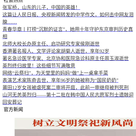
社会热点
张军桥，山东的儿子，中国的英雄！
这篇让人民日报、央视新闻转发的中学作文，如何击中网友泪
腺……
青春华章丨打捞“沉默的证言”，她用十年守护东京审判历史真
相
北师大校长办原主任、启功研究专家侯刚逝世
香港著名报人、文学评论家胡菊人逝世，享年92岁
著名急诊医学专家、北京协和医院急诊科原主任周玉淑逝世
英烈终归故里！这些细节写满敬意
网络“云祭扫”，为天堂里的妈妈“做”上一桌拿手菜
表演艺术家陈奇去世，享年96岁的她被称为“国民奶奶”
莆田12岁女孩被虐死案二审将开庭，此前一审继母被判死刑
山河无恙英烈归——第十二批在韩中国人民志愿军烈士遗骸迎
回安葬记
官方新闻