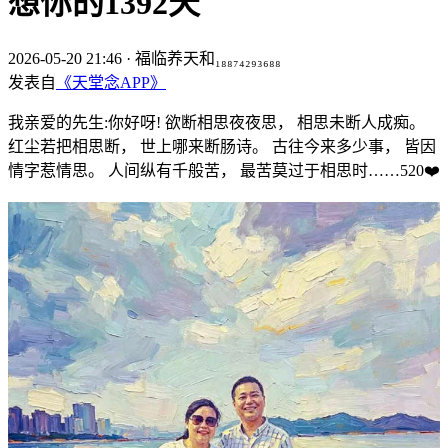
想你的1392天
2026-05-20 21:46
·
福临养天和₁₈₈₇₄₂₉₃₆₈₈
发表自
《天堂念APP》
我亲爱的先生:你好呀! 欲断相思夜夜思， 相思未断人成痴。
红尘若把相思断， 世上哪来断肠诗。 古往今来多少事， 皆因
情字惹情思。 人间纵有千般苦， 最苦莫过于相思时……520❤️